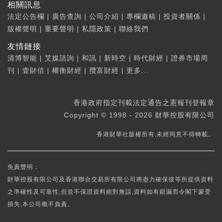
相關訊息
法定公告欄
|
廣告查詢
|
公司介紹
|
專欄邀稿
|
投資者關係
|
版權聲明
|
重要聲明
|
私隱政策
|
聯絡我們
友情鏈接
清博智能
|
艾媒諮詢
|
和訊
|
新時空
|
時代財經
|
證券市場周
刊
|
壹財信
|
權衡財經
|
攬富財經
|
更多...
香港政府指定刊載法定通告之憲報刊登報章
Copyright © 1998 - 2026 財華控股有限公司
香港財華社版權所有,未經同意不得轉載。
免責聲明：
財華控股有限公司及香港聯合交易所有限公司將盡力確保彼等所提供資料
之準確性及可靠性,但並不保證資料絕對無誤,資料如有錯漏而令閣下蒙受
損失,本公司概不負責。