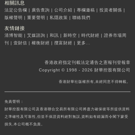
相關訊息
法定公告欄
|
廣告查詢
|
公司介紹
|
專欄邀稿
|
投資者關係
|
版權聲明
|
重要聲明
|
私隱政策
|
聯絡我們
友情鏈接
清博智能
|
艾媒諮詢
|
和訊
|
新時空
|
時代財經
|
證券市場周
刊
|
壹財信
|
權衡財經
|
攬富財經
|
更多...
香港政府指定刊載法定通告之憲報刊登報章
Copyright © 1998 - 2026 財華控股有限公司
香港財華社版權所有,未經同意不得轉載。
免責聲明：
財華控股有限公司及香港聯合交易所有限公司將盡力確保彼等所提供資料
之準確性及可靠性,但並不保證資料絕對無誤,資料如有錯漏而令閣下蒙受
損失,本公司概不負責。