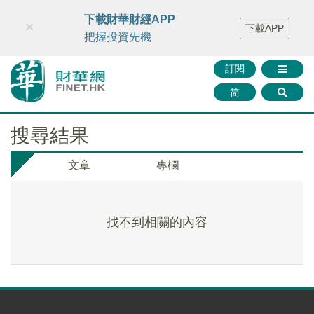
財華智庫網
FINTV
FINMETA
財華證券
媒體矩陣
下載財華財經APP
×
下載APP
智庫沙龍
聯絡我們
把握投資先機
訂閱
简
搜尋結果
文章
專欄
找不到相關的內容