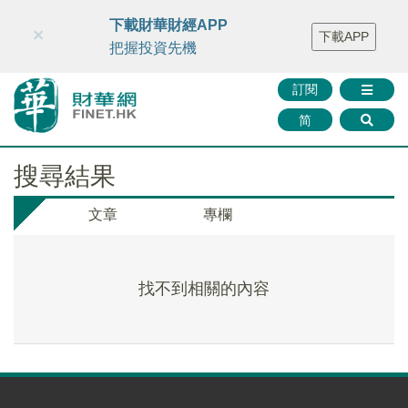
財華智庫網
FINTV
FINMETA
財華證券
媒體矩陣
下載財華財經APP
×
下載APP
智庫沙龍
聯絡我們
把握投資先機
訂閱
简
搜尋結果
文章
專欄
找不到相關的內容