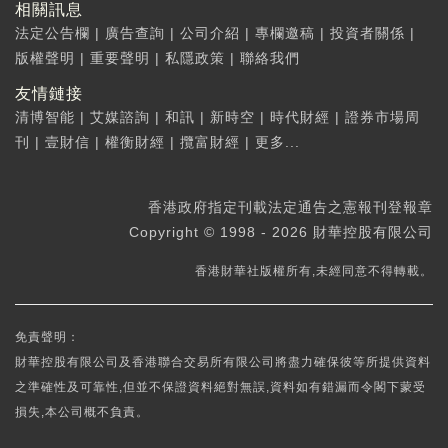
相關訊息
法定公告欄
|
廣告查詢
|
公司介紹
|
專欄邀稿
|
投資者關係
|
版權聲明
|
重要聲明
|
私隱政策
|
聯絡我們
友情鏈接
清博智能
|
艾媒諮詢
|
和訊
|
新時空
|
時代財經
|
證券市場周
刊
|
壹財信
|
權衡財經
|
攬富財經
|
更多...
香港政府指定刊載法定通告之憲報刊登報章
Copyright © 1998 - 2026 財華控股有限公司
香港財華社版權所有,未經同意不得轉載。
免責聲明：
財華控股有限公司及香港聯合交易所有限公司將盡力確保彼等所提供資料
之準確性及可靠性,但並不保證資料絕對無誤,資料如有錯漏而令閣下蒙受
損失,本公司概不負責。