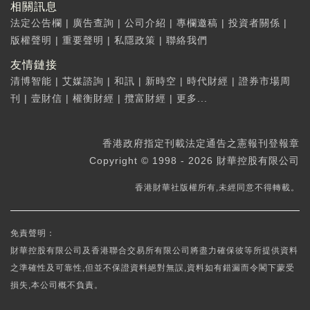
相關訊息
法定公告欄
|
廣告查詢
|
公司介紹
|
專欄邀稿
|
投資者關係
|
版權聲明
|
重要聲明
|
私隱政策
|
聯絡我們
友情鏈接
清博智能
|
艾媒諮詢
|
和訊
|
新時空
|
時代財經
|
證券市場周
刊
|
壹財信
|
權衡財經
|
攬富財經
|
更多...
香港政府指定刊載法定通告之憲報刊登報章
Copyright © 1998 - 2026 財華控股有限公司
香港財華社版權所有,未經同意不得轉載。
免責聲明：
財華控股有限公司及香港聯合交易所有限公司將盡力確保彼等所提供資料
之準確性及可靠性,但並不保證資料絕對無誤,資料如有錯漏而令閣下蒙受
損失,本公司概不負責。