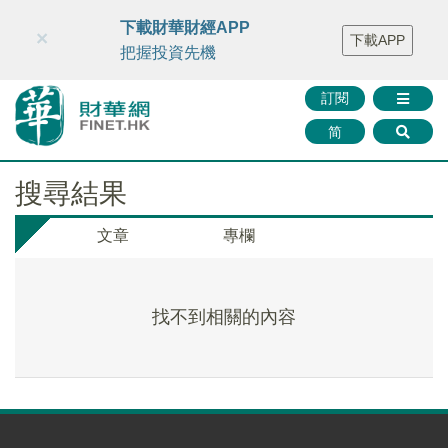
財華智庫網
FINTV
FINMETA
財華證券
媒體矩陣
下載財華財經APP
×
下載APP
智庫沙龍
聯絡我們
把握投資先機
訂閱
简
搜尋結果
文章
專欄
找不到相關的內容