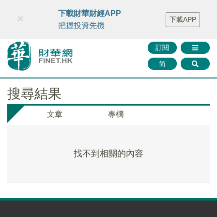
財華智庫網
FINTV
FINMETA
財華證券
媒體矩陣
下載財華財經APP
×
下載APP
智庫沙龍
聯絡我們
把握投資先機
訂閱
简
搜尋結果
文章
專欄
找不到相關的內容