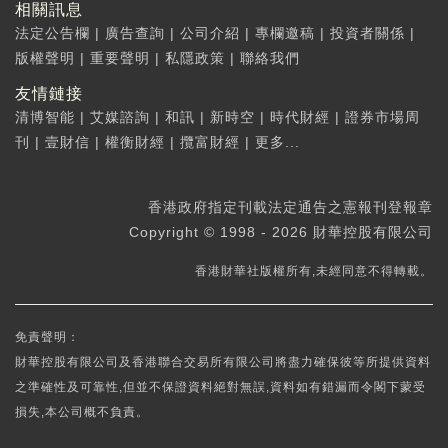
相關訊息
法定公告欄
|
廣告查詢
|
公司介紹
|
專欄邀稿
|
投資者關係
|
版權聲明
|
重要聲明
|
私隱政策
|
聯絡我們
友情鏈接
清博智能
|
艾媒諮詢
|
和訊
|
新時空
|
時代財經
|
證券市場周
刊
|
壹財信
|
權衡財經
|
攬富財經
|
更多...
香港政府指定刊載法定通告之憲報刊登報章
Copyright © 1998 - 2026 財華控股有限公司
香港財華社版權所有,未經同意不得轉載。
免責聲明：
財華控股有限公司及香港聯合交易所有限公司將盡力確保彼等所提供資料
之準確性及可靠性,但並不保證資料絕對無誤,資料如有錯漏而令閣下蒙受
損失,本公司概不負責。