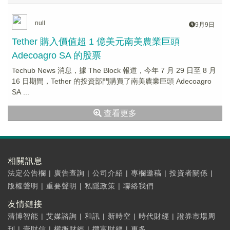
null
9月9日
Tether 購入價值超 1 億美元南美農業巨頭
Adecoagro SA 的股票
Techub News 消息，據 The Block 報道，今年 7 月 29 日至 8 月
16 日期間，Tether 的投資部門購買了南美農業巨頭 Adecoagro
SA ...
查看更多
相關訊息
法定公告欄
|
廣告查詢
|
公司介紹
|
專欄邀稿
|
投資者關係
|
版權聲明
|
重要聲明
|
私隱政策
|
聯絡我們
友情鏈接
清博智能
|
艾媒諮詢
|
和訊
|
新時空
|
時代財經
|
證券市場周
刊
|
壹財信
|
權衡財經
|
攬富財經
|
更多...