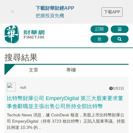
財華智庫網
FINTV
FINMETA
財華證券
媒體矩陣
下載財華財經APP
×
下載APP
智庫沙龍
聯絡我們
把握投資先機
訂閱
简
搜尋結果
文章
專欄
null
3月2日
比特幣財庫公司 EmperyDigital 第三大股東要求董
事會辭職並主張出售公司所持全部比特幣
Techub News 消息，據 CoinDesk 報道，美股上市比特幣財庫公
司 EmperyDigital（持有 3723 枚比特幣）正陷入股東爭議。持股
比例達 10.3% 的...