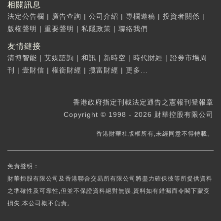
相關訊息
法定公告欄
|
廣告查詢
|
公司介紹
|
專欄邀稿
|
投資者關係
|
版權聲明
|
重要聲明
|
私隱政策
|
聯絡我們
友情鏈接
清博智能
|
艾媒諮詢
|
和訊
|
新時空
|
時代財經
|
證券市場周
刊
|
壹財信
|
權衡財經
|
攬富財經
|
更多...
香港政府指定刊載法定通告之憲報刊登報章
Copyright © 1998 - 2026 財華控股有限公司
香港財華社版權所有,未經同意不得轉載。
免責聲明：
財華控股有限公司及香港聯合交易所有限公司將盡力確保彼等所提供資料
之準確性及可靠性,但並不保證資料絕對無誤,資料如有錯漏而令閣下蒙受
損失,本公司概不負責。