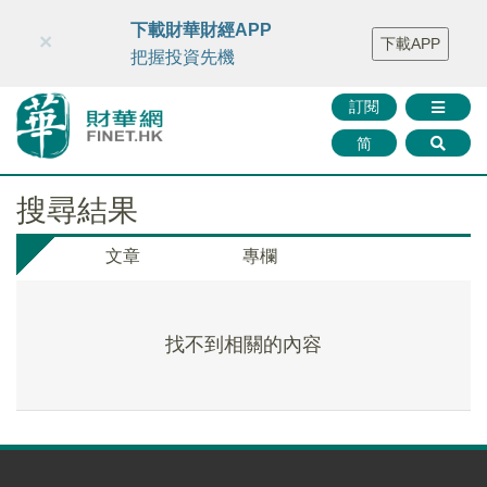
財華智庫網
FINTV
FINMETA
財華證券
媒體矩陣
下載財華財經APP
×
下載APP
智庫沙龍
聯絡我們
把握投資先機
訂閱
简
搜尋結果
文章
專欄
找不到相關的內容