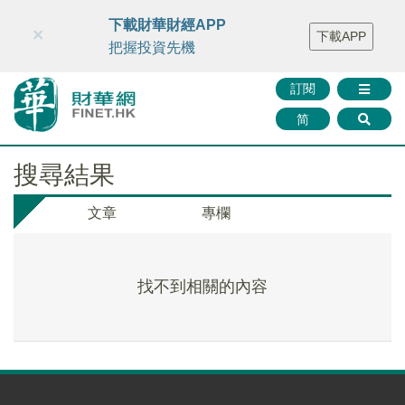
財華智庫網
FINTV
FINMETA
財華證券
媒體矩陣
下載財華財經APP
×
下載APP
智庫沙龍
聯絡我們
把握投資先機
訂閱
简
搜尋結果
文章
專欄
找不到相關的內容