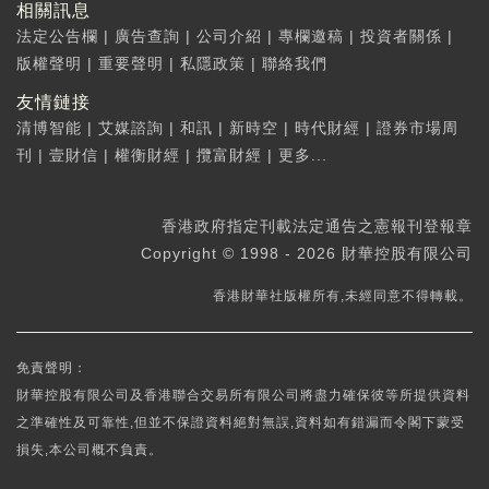
相關訊息
法定公告欄
|
廣告查詢
|
公司介紹
|
專欄邀稿
|
投資者關係
|
版權聲明
|
重要聲明
|
私隱政策
|
聯絡我們
友情鏈接
清博智能
|
艾媒諮詢
|
和訊
|
新時空
|
時代財經
|
證券市場周
刊
|
壹財信
|
權衡財經
|
攬富財經
|
更多...
香港政府指定刊載法定通告之憲報刊登報章
Copyright © 1998 - 2026 財華控股有限公司
香港財華社版權所有,未經同意不得轉載。
免責聲明：
財華控股有限公司及香港聯合交易所有限公司將盡力確保彼等所提供資料
之準確性及可靠性,但並不保證資料絕對無誤,資料如有錯漏而令閣下蒙受
損失,本公司概不負責。