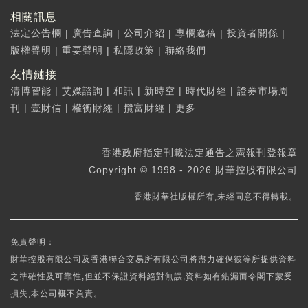
相關訊息
法定公告欄
|
廣告查詢
|
公司介紹
|
專欄邀稿
|
投資者關係
|
版權聲明
|
重要聲明
|
私隱政策
|
聯絡我們
友情鏈接
清博智能
|
艾媒諮詢
|
和訊
|
新時空
|
時代財經
|
證券市場周
刊
|
壹財信
|
權衡財經
|
攬富財經
|
更多...
香港政府指定刊載法定通告之憲報刊登報章
Copyright © 1998 - 2026 財華控股有限公司
香港財華社版權所有,未經同意不得轉載。
免責聲明：
財華控股有限公司及香港聯合交易所有限公司將盡力確保彼等所提供資料
之準確性及可靠性,但並不保證資料絕對無誤,資料如有錯漏而令閣下蒙受
損失,本公司概不負責。