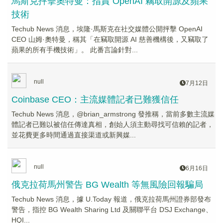
馬斯克抨擊奧特曼：指責 OpenAI 竊取開源及蘋果
技術
Techub News 消息，埃隆·馬斯克在社交媒體公開抨擊 OpenAI
CEO 山姆·奧特曼，稱其「在竊取開源 AI 慈善機構後，又竊取了
蘋果的所有手機技術」。 此番言論針對...
null
7月12日
Coinbase CEO：主流媒體記者已難獲信任
Techub News 消息，@brian_armstrong 發推稱，當前多數主流媒
體記者已難以被信任傳達真相，創始人須主動尋找可信賴的記者，
並花費更多時間通過直接渠道或新興媒...
null
6月16日
俄克拉荷馬州警告 BG Wealth 等無風險回報騙局
Techub News 消息，據 U.Today 報道，俄克拉荷馬州證券部發布
警告，指控 BG Wealth Sharing Ltd 及關聯平台 DSJ Exchange、
HQI...