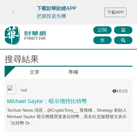
財華智庫網
FINTV
FINMETA
財華證券
媒體矩陣
下載財華財經APP
×
下載APP
智庫沙龍
聯絡我們
把握投資先機
訂閱
简
搜尋結果
文章
專欄
null
8月2日
Michael Saylor：暗示增持比特幣
Techub News 消息，@CryptoTony__ 發推稱，Strategy 創始人
Michael Saylor 暗示將購買更多比特幣，其在社交媒體發文表示
「比特幣 Dr...