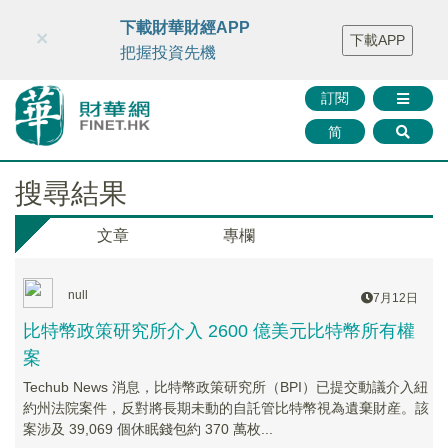
財華智庫網
FINTV
FINMETA
財華證券
媒體矩陣
下載財華財經APP
×
下載APP
智庫沙龍
聯絡我們
把握投資先機
訂閱
简
搜尋結果
文章
專欄
null
7月12日
比特幣政策研究所介入 2600 億美元比特幣所有權
案
Techub News 消息，比特幣政策研究所（BPI）已提交動議介入紐
約州法院案件，反對將長期未動的自託管比特幣視為遺棄財産。該
案涉及 39,069 個休眠錢包約 370 萬枚...