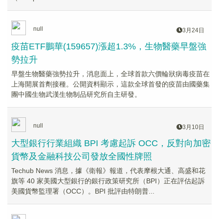
null
3月24日
疫苗ETF鵬華(159657)漲超1.3%，生物醫藥早盤強
勢拉升
早盤生物醫藥強勢拉升，消息面上，全球首款六價輪狀病毒疫苗在
上海開展首劑接種。公開資料顯示，這款全球首發的疫苗由國藥集
團中國生物武漢生物制品研究所自主研發。
null
3月10日
大型銀行行業組織 BPI 考慮起訴 OCC，反對向加密
貨幣及金融科技公司發放全國性牌照
Techub News 消息，據《衛報》報道，代表摩根大通、高盛和花
旗等 40 家美國大型銀行的銀行政策研究所（BPI）正在評估起訴
美國貨幣監理署（OCC）。BPI 批評由特朗普...