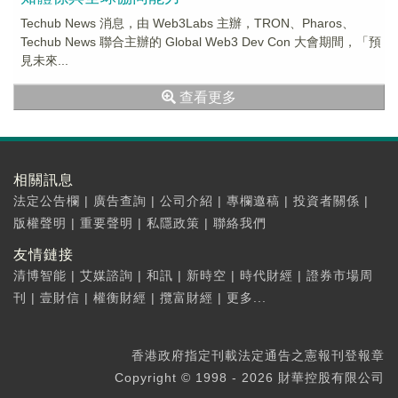
Techub News 消息，由 Web3Labs 主辦，TRON、Pharos、
Techub News 聯合主辦的 Global Web3 Dev Con 大會期間，「預
見未來...
查看更多
相關訊息
法定公告欄
|
廣告查詢
|
公司介紹
|
專欄邀稿
|
投資者關係
|
版權聲明
|
重要聲明
|
私隱政策
|
聯絡我們
友情鏈接
清博智能
|
艾媒諮詢
|
和訊
|
新時空
|
時代財經
|
證券市場周
刊
|
壹財信
|
權衡財經
|
攬富財經
|
更多...
香港政府指定刊載法定通告之憲報刊登報章
Copyright © 1998 - 2026 財華控股有限公司