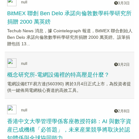
null
3月3日
BitMEX 聯創 Ben Delo 承諾向倫敦數學科學研究所
捐贈 2000 萬英鎊
Techub News 消息，據 Cointelegraph 報道，BitMEX 聯合創始人
Ben Delo 承諾向倫敦數學科學研究所捐贈 2000 萬英鎊。該筆捐
贈包括 13...
null
3月2日
概念研究所-電網設備裡的特高壓是什麼？
電網設備ETF易方達(560390) 將於3月4日正式上市，為投資者提
供一鍵佈局電網核心賽道的高效工具。
null
2月8日
香港中文大學管理學係客座教授符錦：AI 與數字資
産已成機構「必答題」，未來産業競爭將取決於認
知體係與全球協同能力