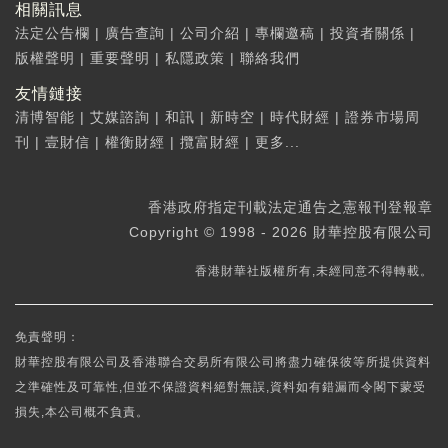
相關訊息
法定公告欄
|
廣告查詢
|
公司介紹
|
專欄邀稿
|
投資者關係
|
版權聲明
|
重要聲明
|
私隱政策
|
聯絡我們
友情鏈接
清博智能
|
艾媒諮詢
|
和訊
|
新時空
|
時代財經
|
證券市場周
刊
|
壹財信
|
權衡財經
|
攬富財經
|
更多...
香港政府指定刊載法定通告之憲報刊登報章
Copyright © 1998 - 2026 財華控股有限公司
香港財華社版權所有,未經同意不得轉載。
免責聲明：
財華控股有限公司及香港聯合交易所有限公司將盡力確保彼等所提供資料
之準確性及可靠性,但並不保證資料絕對無誤,資料如有錯漏而令閣下蒙受
損失,本公司概不負責。