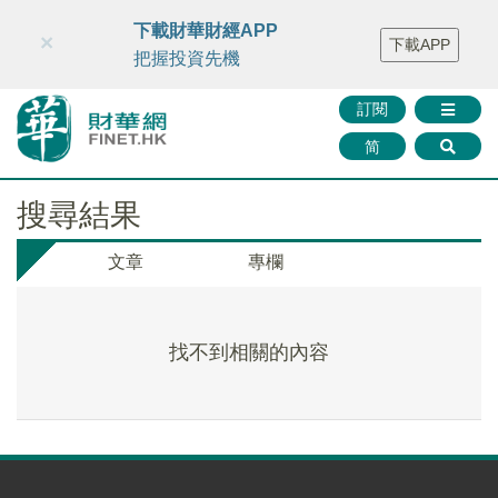
財華智庫網
FINTV
FINMETA
財華證券
媒體矩陣
下載財華財經APP
×
下載APP
智庫沙龍
聯絡我們
把握投資先機
訂閱
简
搜尋結果
文章
專欄
找不到相關的內容