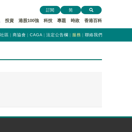
訂閱
简
遞
投資
港股100強
科技
專題
時政
香港百科
社區
商協會
CAGA
法定公告欄
服務
聯絡我們