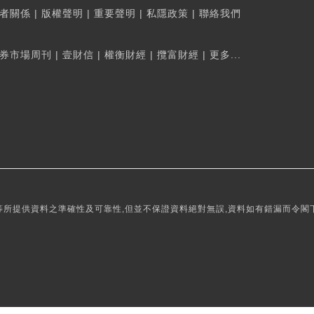
者關係
|
版權聲明
|
重要聲明
|
私隱政策
|
聯絡我們
券市場周刊
|
壹財信
|
權衡財經
|
攬富財經
|
更多...
所提供資料之準確性及可靠性,但並不保證資料絕對無誤,資料如有錯漏而令閣