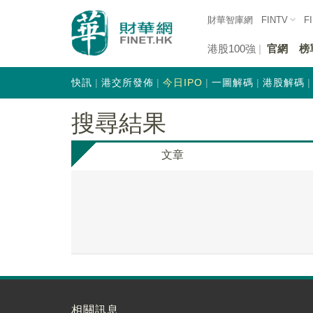
財華智庫網
FINTV
F
港股100強
官網
榜
快訊
港交所發佈
今日IPO
一圖解碼
港股解碼
搜尋結果
文章
相關訊息