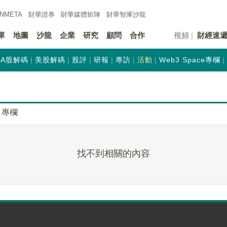
INMETA
財華證券
財華
媒體矩陣
財華
智庫沙龍
單
地圖
沙龍
企業
研究
顧問
合作
視頻
財經速
A股解碼
美股解碼
股評
研報
專訪
活動
Web3 Space專欄
專欄
找不到相關的內容