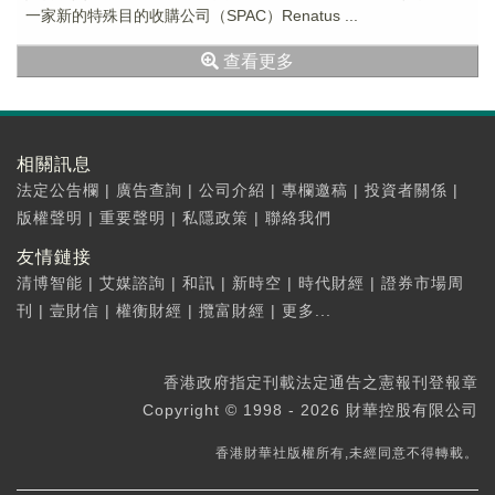
一家新的特殊目的收購公司（SPAC）Renatus ...
查看更多
相關訊息
法定公告欄
|
廣告查詢
|
公司介紹
|
專欄邀稿
|
投資者關係
|
版權聲明
|
重要聲明
|
私隱政策
|
聯絡我們
友情鏈接
清博智能
|
艾媒諮詢
|
和訊
|
新時空
|
時代財經
|
證券市場周
刊
|
壹財信
|
權衡財經
|
攬富財經
|
更多...
香港政府指定刊載法定通告之憲報刊登報章
Copyright © 1998 - 2026 財華控股有限公司
香港財華社版權所有,未經同意不得轉載。