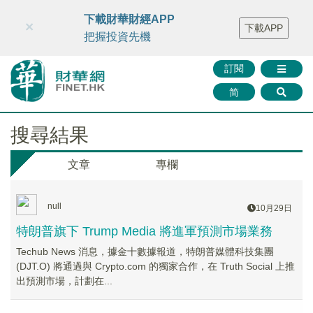
財華智庫網
FINTV
FINMETA
財華證券
媒體矩陣
下載財華財經APP
×
下載APP
智庫沙龍
聯絡我們
把握投資先機
訂閱
简
搜尋結果
文章
專欄
null
10月29日
特朗普旗下 Trump Media 將進軍預測市場業務
Techub News 消息，據金十數據報道，特朗普媒體科技集團
(DJT.O) 將通過與 Crypto.com 的獨家合作，在 Truth Social 上推
出預測市場，計劃在...