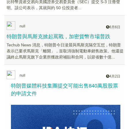
比特幣資産交易向美國證券交易委員會（SEC）提交 S-3 注冊聲
明。該公司表示，其就與約 50 位投資者...
null
6月6日
特朗普與馬斯克掀起罵戰，加密貨幣市場普跌
Techub News 消息，特朗普今日淩晨與馬斯克隔空互怼，特朗普
表示已要求馬斯克「離開」，並取消強制電動車銷售政策。他還提
議終止馬斯克旗下企業所獲政府補貼和合同，以節省數十億...
null
4月2日
特朗普媒體科技集團提交可能出售840萬股股票
的申請文件