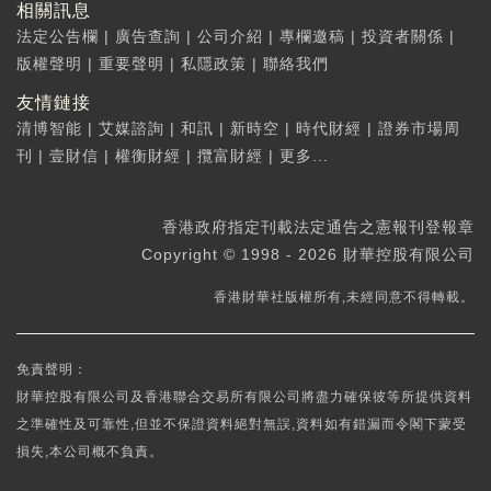
相關訊息
法定公告欄
|
廣告查詢
|
公司介紹
|
專欄邀稿
|
投資者關係
|
版權聲明
|
重要聲明
|
私隱政策
|
聯絡我們
友情鏈接
清博智能
|
艾媒諮詢
|
和訊
|
新時空
|
時代財經
|
證券市場周
刊
|
壹財信
|
權衡財經
|
攬富財經
|
更多...
香港政府指定刊載法定通告之憲報刊登報章
Copyright © 1998 - 2026 財華控股有限公司
香港財華社版權所有,未經同意不得轉載。
免責聲明：
財華控股有限公司及香港聯合交易所有限公司將盡力確保彼等所提供資料
之準確性及可靠性,但並不保證資料絕對無誤,資料如有錯漏而令閣下蒙受
損失,本公司概不負責。