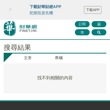
財華智庫網
FINTV
FINMETA
財華證券
媒體矩陣
下載財華財經APP
×
下載APP
智庫沙龍
聯絡我們
把握投資先機
訂閱
简
搜尋結果
文章
專欄
找不到相關的內容