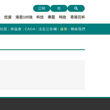
訂閱
简
遞
投資
港股100強
科技
專題
時政
香港百科
社區
商協會
CAGA
法定公告欄
服務
聯絡我們