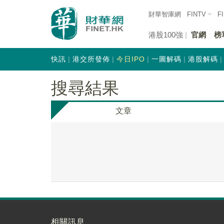
財華智庫網
FINTV
F
港股100強
官網
榜
快訊
港交所發佈
今日IPO
一圖解碼
港股解碼
搜尋結果
文章
相關訊息