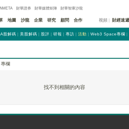
INMETA
財華證券
財華
媒體矩陣
財華
智庫沙龍
單
地圖
沙龍
企業
研究
顧問
合作
視頻
財經速
A股解碼
美股解碼
股評
研報
專訪
活動
Web3 Space專欄
專欄
找不到相關的內容