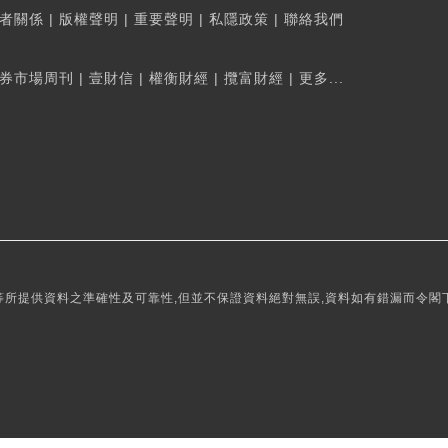
者關係
|
版權聲明
|
重要聲明
|
私隱政策
|
聯絡我們
券市場周刊
|
壹財信
|
權衡財經
|
攬富財經
|
更多...
所提供資料之準確性及可靠性,但並不保證資料絕對無誤,資料如有錯漏而令閣