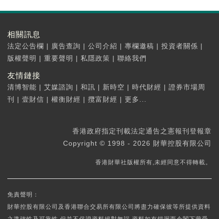
相關訊息
法定公告欄
|
廣告查詢
|
公司介紹
|
專欄邀稿
|
投資者關係
|
版權聲明
|
重要聲明
|
私隱政策
|
聯絡我們
友情鏈接
清博智能
|
艾媒諮詢
|
和訊
|
新時空
|
時代財經
|
證券市場周
刊
|
壹財信
|
權衡財經
|
攬富財經
|
更多...
香港政府指定刊載法定通告之憲報刊登報章
Copyright © 1998 - 2026 財華控股有限公司
香港財華社版權所有,未經同意不得轉載。
免責聲明：
財華控股有限公司及香港聯合交易所有限公司將盡力確保彼等所提供資料