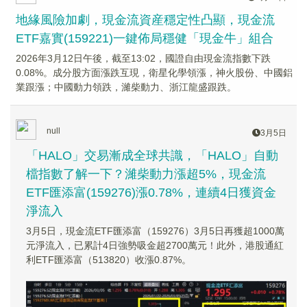
地緣風險加劇，現金流資産穩定性凸顯，現金流
ETF嘉實(159221)一鍵佈局穩健「現金牛」組合
2026年3月12日午後，截至13:02，國證自由現金流指數下跌
0.08%。成分股方面漲跌互現，衛星化學領漲，神火股份、中國鋁
業跟漲；中國動力領跌，濰柴動力、浙江龍盛跟跌。
null
3月5日
「HALO」交易漸成全球共識，「HALO」自動
檔指數了解一下？濰柴動力漲超5%，現金流
ETF匯添富(159276)漲0.78%，連續4日獲資金
淨流入
3月5日，現金流ETF匯添富（159276）3月5日再獲超1000萬
元淨流入，已累計4日強勢吸金超2700萬元！此外，港股通紅
利ETF匯添富（513820）收漲0.87%。