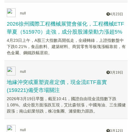
null
4月23日
2026徐州國際工程機械展覽會催化，工程機械ETF
華夏（515970）走強，成分股股濰柴動力漲超5%
4月23日上午，A股三大指數高開低走，全綫轉綠，上證指數盤中
下跌0.21%，食品飲料、建築材料、商貿零售等板塊漲幅靠前，有
色金屬、鋼鐵跌幅居前。
null
3月19日
地緣沖突或重塑資産定價，現金流ETF嘉實
(159221)備受市場關注
2026年3月19日早盤，截至10:41，國證自由現金流指數下跌
1.08%。成分股方面漲跌互現，艾比森領漲，中國海油、三生國健
跟漲；南山鋁業領跌，株冶集團、濰柴動力跟跌。
null
3月12日