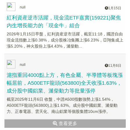
null
1月15日
紅利資産逆市活躍，現金流ETF嘉實(159221)聚焦
内生增長能力的「現金牛」組合
2026年1月15日早盤，紅利資産逆市活躍，截至11:18，國證自由
現金流指數上漲0.38%，成分股株冶集團上漲6.23%，亞翔集成上
漲5.20%，神火股份上漲4.43%，濰柴動...
null
11月6日
滬指重回4000點上方，有色金屬、半導體等板塊漲
幅居前，A500ETF龍頭(563800)全天收漲1.63%，
成分股中國鋁業、濰柴動力等批量漲停
截至2025年11月6日 收盤，中證A500指數強勢上漲1.54%，
A500ETF龍頭(563800)上漲1.63%。成分股中國鋁業、濰柴動
力、正泰電器、雲天化、南山鋁業等個股集體10cm漲停。
查看更多