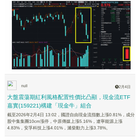
null
2月4日
大盤震蕩期紅利風格配置性價比凸顯，現金流ETF
嘉實(159221)構建「現金牛」組合
截至2026年2月4日 13:02，國證自由現金流指數上漲0.81%，成分
股中集集團10cm漲停，中原傳媒上漲5.16%，遼寧能源上漲
4.83%，安孚科技上漲4.01%，濰柴動力上漲3.78%。