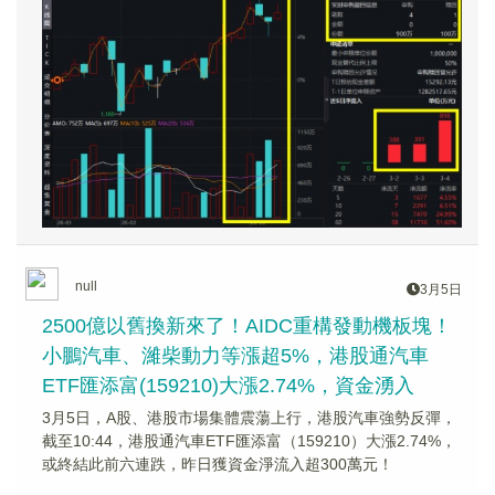
null
3月5日
2500億以舊換新來了！AIDC重構發動機板塊！
小鵬汽車、濰柴動力等漲超5%，港股通汽車
ETF匯添富(159210)大漲2.74%，資金湧入
3月5日，A股、港股市場集體震蕩上行，港股汽車強勢反彈，
截至10:44，港股通汽車ETF匯添富（159210）大漲2.74%，
或終結此前六連跌，昨日獲資金淨流入超300萬元！