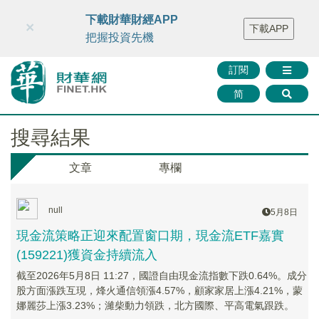
財華智庫網
FINTV
FINMETA
財華證券
媒體矩陣
下載財華財經APP
×
下載APP
智庫沙龍
聯絡我們
把握投資先機
訂閱
简
搜尋結果
文章
專欄
null
5月8日
現金流策略正迎來配置窗口期，現金流ETF嘉實
(159221)獲資金持續流入
截至2026年5月8日 11:27，國證自由現金流指數下跌0.64%。成分
股方面漲跌互現，烽火通信領漲4.57%，顧家家居上漲4.21%，蒙
娜麗莎上漲3.23%；濰柴動力領跌，北方國際、平高電氣跟跌。