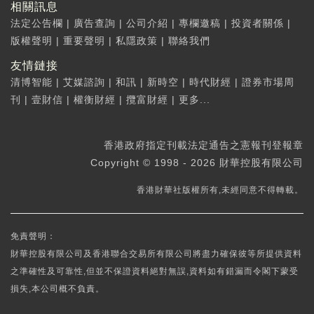
相關訊息
法定公告欄
|
廣告查詢
|
公司介紹
|
專欄邀稿
|
投資者關係
|
版權聲明
|
重要聲明
|
私隱政策
|
聯絡我們
友情鏈接
清博智能
|
艾媒諮詢
|
和訊
|
新時空
|
時代財經
|
證券市場周
刊
|
壹財信
|
權衡財經
|
攬富財經
|
更多...
香港政府指定刊載法定通告之憲報刊登報章
Copyright © 1998 - 2026 財華控股有限公司
香港財華社版權所有,未經同意不得轉載。
免責聲明：
財華控股有限公司及香港聯合交易所有限公司將盡力確保彼等所提供資料
之準確性及可靠性,但並不保證資料絕對無誤,資料如有錯漏而令閣下蒙受
損失,本公司概不負責。