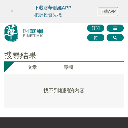
財華智庫網
FINTV
FINMETA
財華證券
媒體矩陣
下載財華財經APP
×
下載APP
智庫沙龍
聯絡我們
把握投資先機
訂閱
简
搜尋結果
文章
專欄
找不到相關的內容