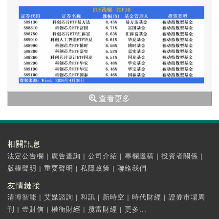
查看更多
相關訊息
法定公告欄
|
廣告查詢
|
公司介紹
|
專欄邀稿
|
投資者關係
|
版權聲明
|
重要聲明
|
私隱政策
|
聯絡我們
友情鏈接
清博智能
|
艾媒諮詢
|
和訊
|
新時空
|
時代財經
|
證券市場周
刊
|
壹財信
|
權衡財經
|
攬富財經
|
更多...