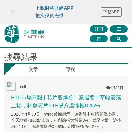
財華智庫網
FINTV
FINMETA
財華證券
媒體矩陣
下載財華財經APP
×
下載APP
智庫沙龍
聯絡我們
把握投資先機
訂閱
简
搜尋結果
文章
專欄
null
4月30日
ETF市場日報 | 芯片股爆發！滬指盤中窄幅震蕩
上揚，科創芯片ETF易方達漲幅8.45%
2026年4月30日，Wind數據顯示，滬指盤中窄幅震蕩上揚，
全天站穩4100點上方，科創綜指大漲超3%。截至收盤，滬指
漲0.11%，深證成指跌0.09%，創業板指跌0.27%，...