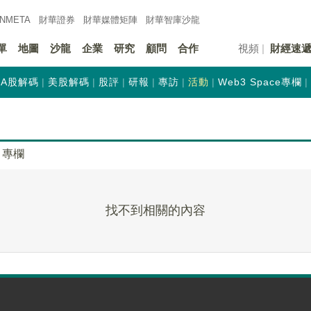
INMETA
財華證券
財華
媒體矩陣
財華
智庫沙龍
單
地圖
沙龍
企業
研究
顧問
合作
視頻
財經速
A股解碼
美股解碼
股評
研報
專訪
活動
Web3 Space專欄
專欄
找不到相關的內容