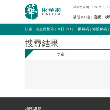
財華智庫網
FINTV
F
港股100強
官網
榜
快訊
港交所發佈
今日IPO
一圖解碼
港股解碼
搜尋結果
文章
相關訊息