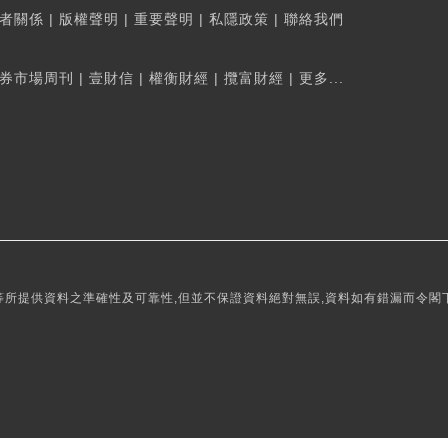
者關係
|
版權聲明
|
重要聲明
|
私隱政策
|
聯絡我們
券市場周刊
|
壹財信
|
權衡財經
|
攬富財經
|
更多...
所提供資料之準確性及可靠性,但並不保證資料絕對無誤,資料如有錯漏而令閣