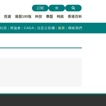
訂閱
简
遞
投資
港股100強
科技
專題
時政
香港百科
社區
商協會
CAGA
法定公告欄
服務
聯絡我們