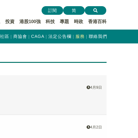
訂閱
简
遞
投資
港股100強
科技
專題
時政
香港百科
社區
商協會
CAGA
法定公告欄
服務
聯絡我們
4月9日
4月2日