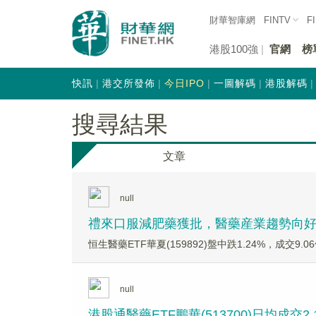
財華智庫網
FINTV
F
港股100強
官網
榜
快訊
港交所發佈
今日IPO
一圖解碼
港股解碼
搜尋結果
文章
null
禮來口服減肥藥獲批，醫藥産業趨勢向好，恒
恒生醫藥ETF華夏(159892)盤中跌1.24%，成交9
null
港股通醫藥ETF鵬華(513700)日均成