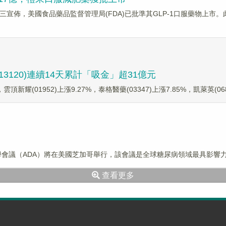
佈，美國食品藥品監督管理局(FDA)已批準其GLP-1口服藥物上市。此外
3120)連續14天累計「吸金」超31億元
，雲頂新耀(01952)上漲9.27%，泰格醫藥(03347)上漲7.85%，凱萊英(0682
會科學會議（ADA）將在美國芝加哥舉行，該會議是全球糖尿病領域最具影響
查看更多