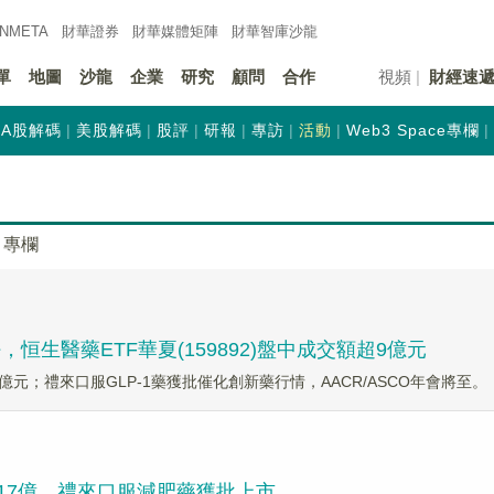
INMETA
財華證券
財華
媒體矩陣
財華
智庫沙龍
單
地圖
沙龍
企業
研究
顧問
合作
視頻
財經速
A股解碼
美股解碼
股評
研報
專訪
活動
Web3 Space專欄
專欄
生醫藥ETF華夏(159892)盤中成交額超9億元
.06億元；禮來口服GLP-1藥獲批催化創新藥行情，AACR/ASCO年會將至。
交2.17億，禮來口服減肥藥獲批上市