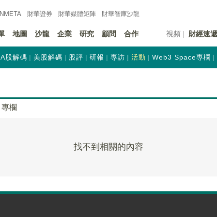
INMETA
財華證券
財華
媒體矩陣
財華
智庫沙龍
單
地圖
沙龍
企業
研究
顧問
合作
視頻
財經速
A股解碼
美股解碼
股評
研報
專訪
活動
Web3 Space專欄
專欄
找不到相關的內容