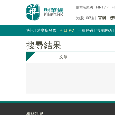
財華智庫網
FINTV
F
港股100強
官網
榜
快訊
港交所發佈
今日IPO
一圖解碼
港股解碼
搜尋結果
文章
相關訊息