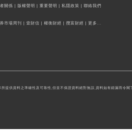
者關係
|
版權聲明
|
重要聲明
|
私隱政策
|
聯絡我們
券市場周刊
|
壹財信
|
權衡財經
|
攬富財經
|
更多...
所提供資料之準確性及可靠性,但並不保證資料絕對無誤,資料如有錯漏而令閣