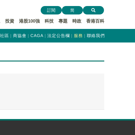
訂閱
简
遞
投資
港股100強
科技
專題
時政
香港百科
社區
商協會
CAGA
法定公告欄
服務
聯絡我們