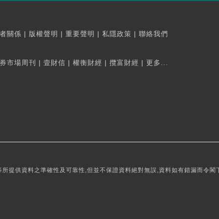
者關係
|
版權聲明
|
重要聲明
|
私隱政策
|
聯絡我們
券市場周刊
|
壹財信
|
權衡財經
|
攬富財經
|
更多...
所提供資料之準確性及可靠性,但並不保證資料絕對無誤,資料如有錯漏而令閣