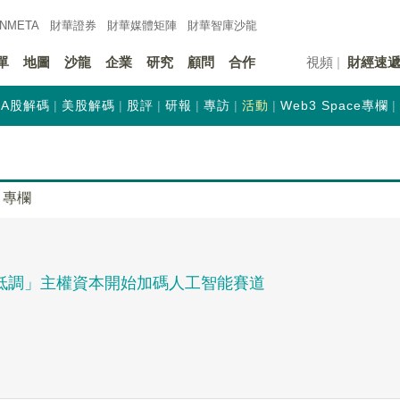
INMETA
財華證券
財華
媒體矩陣
財華
智庫沙龍
單
地圖
沙龍
企業
研究
顧問
合作
視頻
財經速
A股解碼
美股解碼
股評
研報
專訪
活動
Web3 Space專欄
專欄
「低調」主權資本開始加碼人工智能賽道