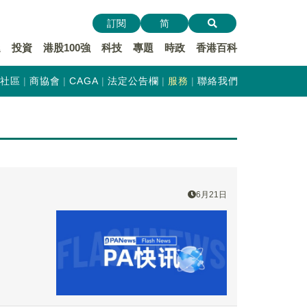
訂閱
简
遞
投資
港股100強
科技
專題
時政
香港百科
社區
商協會
CAGA
法定公告欄
服務
聯絡我們
6月21日