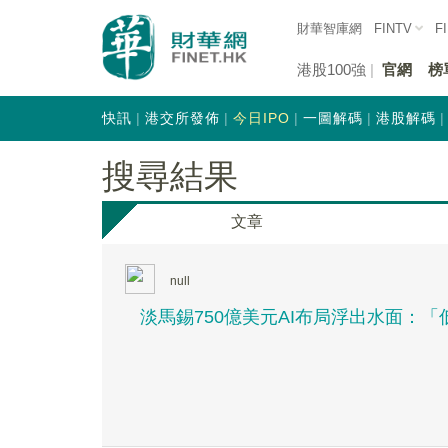
財華智庫網
FINTV
F
港股100強
官網
榜
快訊
港交所發佈
今日IPO
一圖解碼
港股解碼
搜尋結果
文章
null
淡馬錫750億美元AI布局浮出水面：