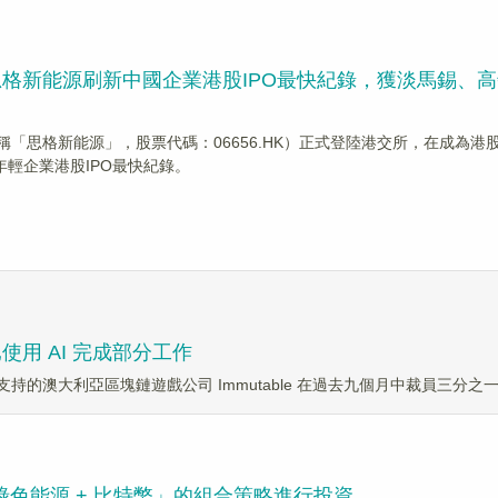
」思格新能源刷新中國企業港股IPO最快紀錄，獲淡馬錫、
稱「思格新能源」，股票代碼：06656.HK）正式登陸港交所，在成為港
年輕企業港股IPO最快紀錄。
已使用 AI 完成部分工作
由淡馬錫支持的澳大利亞區塊鏈遊戲公司 Immutable 在過去九個月中裁員三分之一，
「綠色能源 + 比特幣」的組合策略進行投資