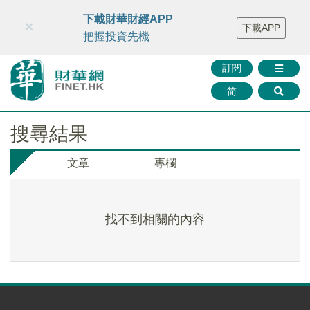
財華智庫網
FINTV
FINMETA
財華證券
媒體矩陣
下載財華財經APP
×
下載APP
智庫沙龍
聯絡我們
把握投資先機
訂閱
简
搜尋結果
文章
專欄
找不到相關的內容