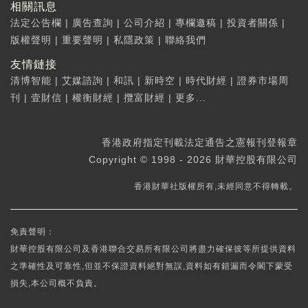
相關訊息
法定公告欄
|
廣告查詢
|
公司介紹
|
專欄邀稿
|
投資者關係
|
版權聲明
|
重要聲明
|
私隱政策
|
聯絡我們
友情鏈接
清博智能
|
艾媒諮詢
|
和訊
|
新時空
|
時代財經
|
證券市場周
刊
|
壹財信
|
權衡財經
|
攬富財經
|
更多...
香港政府指定刊載法定通告之憲報刊登報章
Copyright © 1998 - 2026 財華控股有限公司
香港財華社版權所有,未經同意不得轉載。
免責聲明：
財華控股有限公司及香港聯合交易所有限公司將盡力確保彼等所提供資料
之準確性及可靠性,但並不保證資料絕對無誤,資料如有錯漏而令閣下蒙受
損失,本公司概不負責。