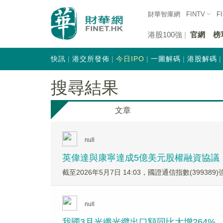
財華智庫網
FINTV
F
港股100強
官網
榜
快訊
港交所發佈
今日IPO
一圖解碼
港股解碼
搜尋結果
文章
null
英偉達與康寧達成5億美元股權融資協議，光
截至2026年5月7日 14:03，國證通信指數(399389
null
我國3月光纖光纜出口額同比大增264%，