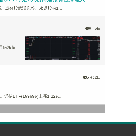
5連漲。成分股武漢凡谷、永鼎股份1...
6月5日
維通信漲超
5月12日
ETF(159695)上漲1.22%。