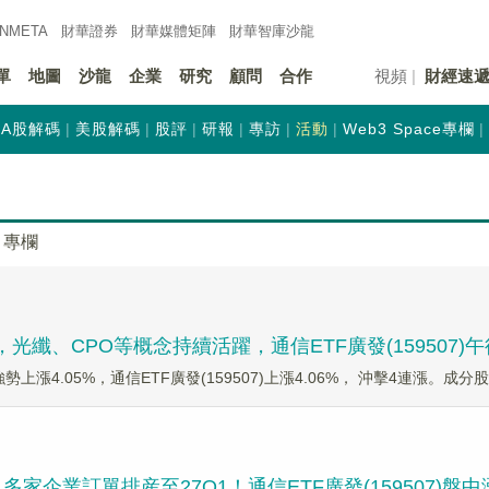
INMETA
財華證券
財華
媒體矩陣
財華
智庫沙龍
單
地圖
沙龍
企業
研究
顧問
合作
視頻
財經速
A股解碼
美股解碼
股評
研報
專訪
活動
Web3 Space專欄
專欄
纖、CPO等概念持續活躍，通信ETF廣發(159507)
)強勢上漲4.05%，通信ETF廣發(159507)上漲4.06%， 沖擊4連漲。成分股
多家企業訂單排産至27Q1！通信ETF廣發(159507)