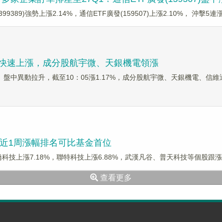
99389)強勢上漲2.14%，通信ETF廣發(159507)上漲2.10%， 沖擊
06)快速上漲，成分股航宇微、天銀機電領漲
6）盤中異動拉升，截至10：05漲1.17%，成分股航宇微、天銀機電、信
5)近1周漲幅排名可比基金首位
劍橋科技上漲7.18%，聯特科技上漲6.88%，武漢凡谷、普天科技等個股跟漲。通信
查看更多