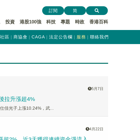
訂閱
简
遞
投資
港股100強
科技
專題
時政
香港百科
社區
商協會
CAGA
法定公告欄
服務
聯絡我們
5月7日
午後拉升漲超4%
仕佳光子上漲10.24%，武...
4月22日
盤中漲超2%，近3天獲得連續資金淨流入