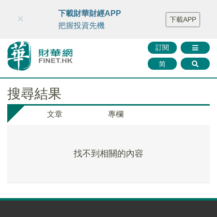
財華智庫網
FINTV
FINMETA
財華證券
媒體矩陣
下載財華財經APP
×
下載APP
智庫沙龍
聯絡我們
把握投資先機
訂閱
简
搜尋結果
文章
專欄
找不到相關的內容