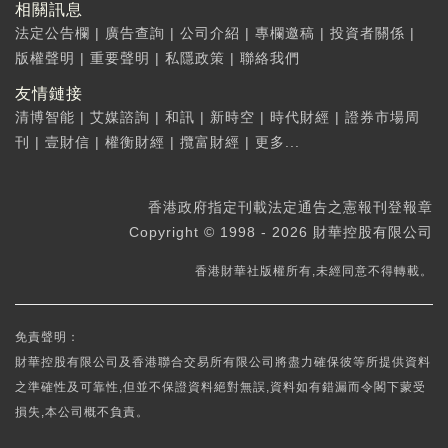
相關訊息
法定公告欄
|
廣告查詢
|
公司介紹
|
專欄邀稿
|
投資者關係
|
版權聲明
|
重要聲明
|
私隱政策
|
聯絡我們
友情鏈接
清博智能
|
艾媒諮詢
|
和訊
|
新時空
|
時代財經
|
證券市場周
刊
|
壹財信
|
權衡財經
|
攬富財經
|
更多...
香港政府指定刊載法定通告之憲報刊登報章
Copyright © 1998 - 2026 財華控股有限公司
香港財華社版權所有,未經同意不得轉載。
免責聲明：
財華控股有限公司及香港聯合交易所有限公司將盡力確保彼等所提供資料
之準確性及可靠性,但並不保證資料絕對無誤,資料如有錯漏而令閣下蒙受
損失,本公司概不負責。