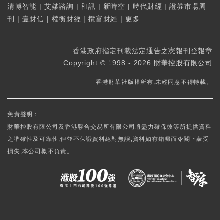
清博智能
|
艾媒諮詢
|
和訊
|
新時空
|
時代財經
|
證券市場周
刊
|
壹財信
|
權衡財經
|
攬富財經
|
更多...
香港政府指定刊載法定通告之憲報刊登報章
Copyright © 1998 - 2026 財華控股有限公司
香港財華社版權所有,未經同意不得轉載。
免責聲明：
財華控股有限公司及香港聯合交易所有限公司將盡力確保彼等所提供資料
之準確性及可靠性,但並不保證資料絕對無誤,資料如有錯漏而令閣下蒙受
損失,本公司概不負責。