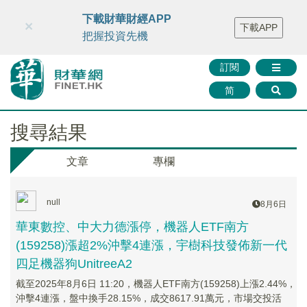
財華智庫網
FINTV
FINMETA
財華證券
媒體矩陣
下載財華財經APP
×
下載APP
智庫沙龍
聯絡我們
把握投資先機
訂閱
简
搜尋結果
文章
專欄
null
8月6日
華東數控、中大力德漲停，機器人ETF南方
(159258)漲超2%沖擊4連漲，宇樹科技發佈新一代
四足機器狗UnitreeA2
截至2025年8月6日 11:20，機器人ETF南方(159258)上漲2.44%，
沖擊4連漲，盤中換手28.15%，成交8617.91萬元，市場交投活