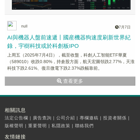
null
7月7日
AI與機器人盤前速遞丨國産機器狗速度刷新世界紀
錄，宇樹科技或於科創板IPO
上周五（2025年7月4日），截至收盤，科創人工智能ETF華夏
（589010）收跌0.80%，持倉股方面，航天宏圖領跌2.77%，天淮
科技下跌2.61%、復旦微電下跌2.37%跌幅靠前。
查看更多
相關訊息
法定公告欄
|
廣告查詢
|
公司介紹
|
專欄邀稿
|
投資者關係
|
版權聲明
|
重要聲明
|
私隱政策
|
聯絡我們
友情鏈接