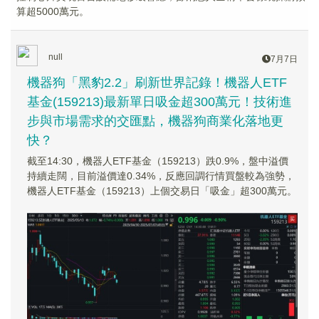
算超5000萬元。
null
7月7日
機器狗「黑豹2.2」刷新世界記錄！機器人ETF
基金(159213)最新單日吸金超300萬元！技術進
步與市場需求的交匯點，機器狗商業化落地更
快？
截至14:30，機器人ETF基金（159213）跌0.9%，盤中溢價
持續走闊，目前溢價達0.34%，反應回調行情買盤較為強勢，
機器人ETF基金（159213）上個交易日「吸金」超300萬元。