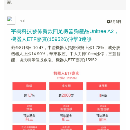
躍。
null
8月6日
宇樹科技發佈新款四足機器狗産品Unitree A2，
機器人ETF嘉實(159526)沖擊3連漲
截至8月6日 10:47，中證機器人指數強勢上漲1.78%，成分股
機器人上漲14.90%，華東數控、中大力德10cm漲停，三豐智
能、埃夫特等個股跟漲。機器人ETF嘉實(15952...