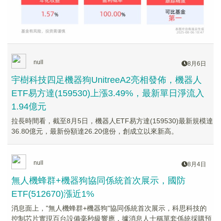
null
8月6日
宇樹科技四足機器狗UnitreeA2亮相發佈，機器人
ETF易方達(159530)上漲3.49%，最新單日淨流入
1.94億元
拉長時間看，截至8月5日，機器人ETF易方達(159530)最新規模達
36.80億元，最新份額達26.20億份，創成立以來新高。
null
8月4日
無人機蜂群+機器狗協同係統首次展示，國防
ETF(512670)漲近1%
消息面上，"無人機蜂群+機器狗"協同係統首次展示，科思科技的
控制芯片實現百台設備毫秒級響應，據消息人士稱單套係統採購預