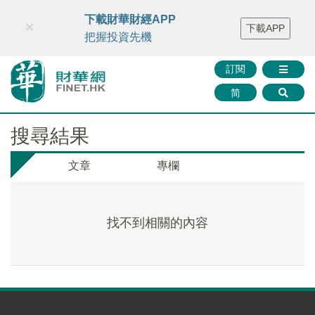
財華智庫網
FINTV
FINMETA
財華證券
媒體矩陣
下載財華財經APP
×
下載APP
智庫沙龍
聯絡我們
把握投資先機
訂閱
简
搜尋結果
文章
專欄
找不到相關的內容