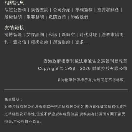
相關訊息
法定公告欄
|
廣告查詢
|
公司介紹
|
專欄邀稿
|
投資者關係
|
版權聲明
|
重要聲明
|
私隱政策
|
聯絡我們
友情鏈接
清博智能
|
艾媒諮詢
|
和訊
|
新時空
|
時代財經
|
證券市場周
刊
|
壹財信
|
權衡財經
|
攬富財經
|
更多...
香港政府指定刊載法定通告之憲報刊登報章
Copyright © 1998 - 2026 財華控股有限公司
香港財華社版權所有,未經同意不得轉載。
免責聲明：
財華控股有限公司及香港聯合交易所有限公司將盡力確保彼等所提供資料
之準確性及可靠性,但並不保證資料絕對無誤,資料如有錯漏而令閣下蒙受
損失,本公司概不負責。