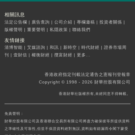
相關訊息
法定公告欄
|
廣告查詢
|
公司介紹
|
專欄邀稿
|
投資者關係
|
版權聲明
|
重要聲明
|
私隱政策
|
聯絡我們
友情鏈接
清博智能
|
艾媒諮詢
|
和訊
|
新時空
|
時代財經
|
證券市場周
刊
|
壹財信
|
權衡財經
|
攬富財經
|
更多...
香港政府指定刊載法定通告之憲報刊登報章
Copyright © 1998 - 2026 財華控股有限公司
香港財華社版權所有,未經同意不得轉載。
免責聲明：
財華控股有限公司及香港聯合交易所有限公司將盡力確保彼等所提供資料
之準確性及可靠性,但並不保證資料絕對無誤,資料如有錯漏而令閣下蒙受