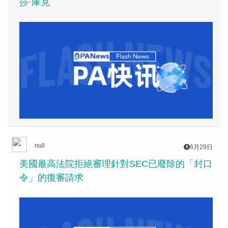
莎·庫克
null
6月29日
美國最高法院拒絕審理針對SEC已廢除的「封口
令」的復審請求