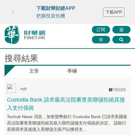
財華智庫網
FINTV
FINMETA
財華證券
媒體矩陣
下載財華財經APP
×
下載APP
智庫沙龍
聯絡我們
把握投資先機
訂閱
简
搜尋結果
文章
專欄
null
7月12日
Custodia Bank 請求最高法院審查美聯儲拒絕其接
入支付係統
Techub News 消息，加密貨幣銀行 Custodia Bank 已請求美國最
高法院審查美聯儲拒絕其接入聯邦儲備支付係統的決定。 該銀行
長期尋求直接接入美聯儲主賬戶以獲得支...