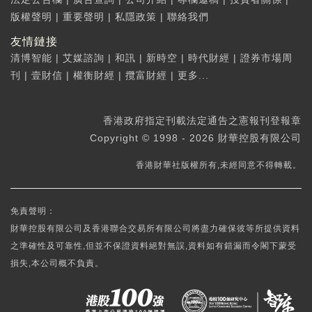
版權聲明
|
重要聲明
|
私隱政策
|
聯絡我們
友情鏈接
清博智能
|
艾媒諮詢
|
和訊
|
新時空
|
時代財經
|
證券市場周
刊
|
壹財信
|
權衡財經
|
攬富財經
|
更多...
香港政府指定刊載法定通告之憲報刊登報章
Copyright © 1998 - 2026 財華控股有限公司
香港財華社版權所有,未經同意不得轉載。
免責聲明：
財華控股有限公司及香港聯合交易所有限公司將盡力確保彼等所提供資料
之準確性及可靠性,但並不保證資料絕對無誤,資料如有錯漏而令閣下蒙受
損失,本公司概不負責。