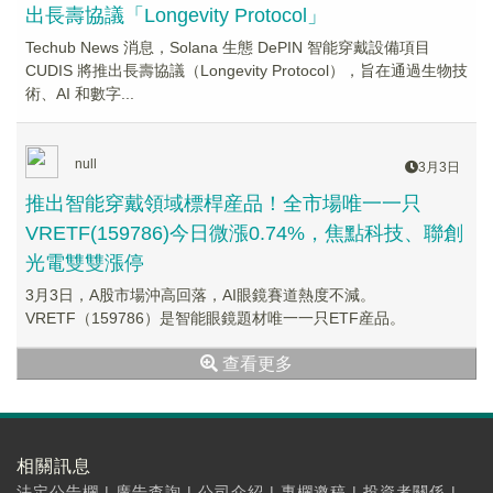
出長壽協議「Longevity Protocol」
Techub News 消息，Solana 生態 DePIN 智能穿戴設備項目
CUDIS 將推出長壽協議（Longevity Protocol），旨在通過生物技
術、AI 和數字...
null
3月3日
推出智能穿戴領域標桿産品！全市場唯一一只
VRETF(159786)今日微漲0.74%，焦點科技、聯創
光電雙雙漲停
3月3日，A股市場沖高回落，AI眼鏡賽道熱度不減。
VRETF（159786）是智能眼鏡題材唯一一只ETF産品。
查看更多
相關訊息
法定公告欄
|
廣告查詢
|
公司介紹
|
專欄邀稿
|
投資者關係
|