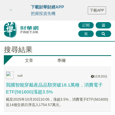
財華智庫網
FINTV
FINMETA
財華證券
媒體矩陣
下載財華財經APP
×
下載APP
智庫沙龍
聯絡我們
把握投資先機
訂閱
简
搜尋結果
文章
專欄
null
10月20日
我國智能穿戴産品品類突破18.1萬種，消費電子
ETF(561600)漲超3.5%
截至2025年10月20日10:05，漲超3.5%，消費電子ETF(561600)
近14個交易日淨流入1754.57萬元。