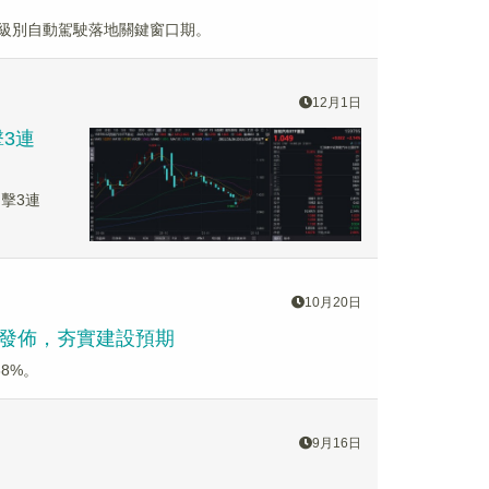
年為高級別自動駕駛落地關鍵窗口期。
12月1日
擊3連
沖擊3連
10月20日
方案發佈，夯實建設預期
88%。
9月16日