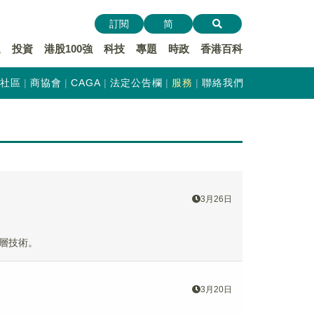
訂閱
简
遞
投資
港股100強
科技
專題
時政
香港百科
社區
商協會
CAGA
法定公告欄
服務
聯絡我們
3月26日
層技術。
3月20日