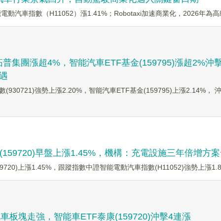
能電動汽車指數（H11052）漲1.41%；Robotaxi加速商業化，2026
集團漲超4%，智能汽車ETF基金(159795)漲超2%沖
遇
(930721)強勢上漲2.20%，智能汽車ETF基金(159795)上漲2.14%， 
159720)早盤上漲1.45%，機構：充電設施三年倍增
9720)上漲1.45%，跟蹤指數中證智能電動汽車指數(H11052)強勢上漲1.
板塊走強，智能車ETF泰康(159720)沖擊4連漲