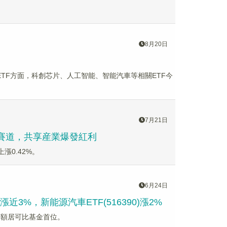
8月20日
。ETF方面，科創芯片、人工智能、智能汽車等相關ETF今
7月21日
金賽道，共享産業爆發紅利
漲0.42%。
6月24日
近3%，新能源汽車ETF(516390)漲2%
新增份額居可比基金首位。