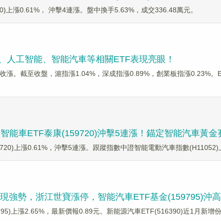
720)上漲0.61%， 沖擊4連漲。盤中換手5.63%，成交336.48萬元。
片、人工智能、智能汽車等相關ETF表現亮眼！
收漲。截至收盤，滬指漲1.04%，深成指漲0.89%，創業板指漲0.23%
能車ETF泰康(159720)沖擊5連漲！錨定智能汽車黃
720)上漲0.61%，沖擊5連漲。跟蹤指數中證智能電動汽車指數(H11052)上
現強勢，浙江世寶漲停，智能汽車ETF基金(159795)沖高漲
9795)上漲2.65%，最新價報0.89元。新能源汽車ETF(516390)近1月