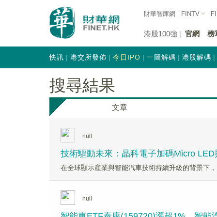
財華智庫網
FINTV
F
港股100強
官網
榜
快訊
港交所發佈
今日IPO
一圖解碼
港股解碼
搜尋結果
文章
null
技術驅動未來：晶科電子加碼Micro L
在全球顯示産業與智能汽車技術持續升級的背景下，
null
智能車ETF泰康(159720)漲超1%