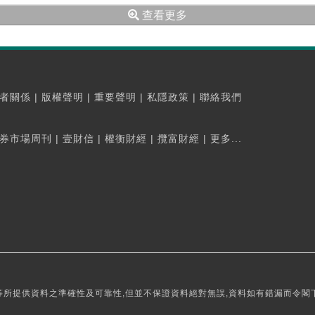
查看更多
者關係
|
版權聲明
|
重要聲明
|
私隱政策
|
聯絡我們
券市場周刊
|
壹財信
|
權衡財經
|
攬富財經
|
更多...
所提供資料之準確性及可靠性,但並不保證資料絕對無誤,資料如有錯漏而令閣