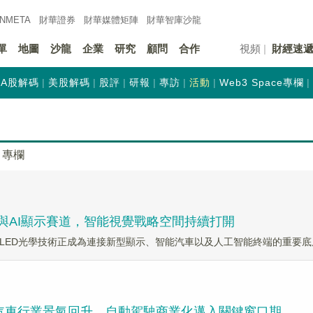
INMETA
財華證券
財華
媒體矩陣
財華
智庫沙龍
單
地圖
沙龍
企業
研究
顧問
合作
視頻
財經速
A股解碼
美股解碼
股評
研報
專訪
活動
Web3 Space專欄
專欄
ED與AI顯示賽道，智能視覺戰略空間持續打開
LED光學技術正成為連接新型顯示、智能汽車以及人工智能終端的重要底
，智能汽車行業景氣回升，自動駕駛商業化邁入關鍵窗口期