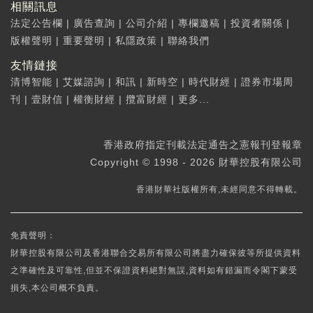
相關訊息
法定公告欄
|
廣告查詢
|
公司介紹
|
專欄邀稿
|
投資者關係
|
版權聲明
|
重要聲明
|
私隱政策
|
聯絡我們
友情鏈接
清博智能
|
艾媒諮詢
|
和訊
|
新時空
|
時代財經
|
證券市場周
刊
|
壹財信
|
權衡財經
|
攬富財經
|
更多...
香港政府指定刊載法定通告之憲報刊登報章
Copyright © 1998 - 2026 財華控股有限公司
香港財華社版權所有,未經同意不得轉載。
免責聲明：
財華控股有限公司及香港聯合交易所有限公司將盡力確保彼等所提供資料
之準確性及可靠性,但並不保證資料絕對無誤,資料如有錯漏而令閣下蒙受
損失,本公司概不負責。