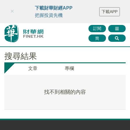
財華智庫網
FINTV
FINMETA
財華證券
媒體矩陣
下載財華財經APP
×
下載APP
智庫沙龍
聯絡我們
把握投資先機
訂閱
简
搜尋結果
文章
專欄
找不到相關的內容