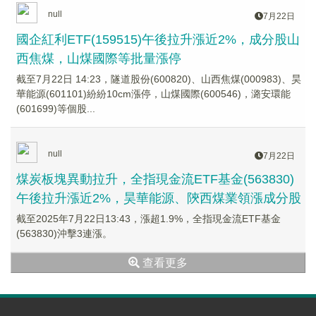
null
7月22日
國企紅利ETF(159515)午後拉升漲近2%，成分股山
西焦煤，山煤國際等批量漲停
截至7月22日 14:23，隧道股份(600820)、山西焦煤(000983)、昊
華能源(601101)紛紛10cm漲停，山煤國際(600546)，潞安環能
(601699)等個股...
null
7月22日
煤炭板塊異動拉升，全指現金流ETF基金(563830)
午後拉升漲近2%，昊華能源、陝西煤業領漲成分股
截至2025年7月22日13:43，漲超1.9%，全指現金流ETF基金
(563830)沖擊3連漲。
查看更多