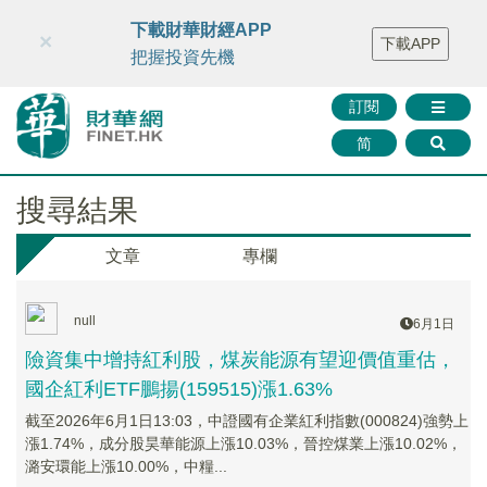
財華智庫網
FINTV
FINMETA
財華證券
媒體矩陣
下載財華財經APP
×
下載APP
智庫沙龍
聯絡我們
把握投資先機
訂閱
简
搜尋結果
文章
專欄
null
6月1日
險資集中增持紅利股，煤炭能源有望迎價值重估，
國企紅利ETF鵬揚(159515)漲1.63%
截至2026年6月1日13:03，中證國有企業紅利指數(000824)強勢上
漲1.74%，成分股昊華能源上漲10.03%，晉控煤業上漲10.02%，
潞安環能上漲10.00%，中糧...