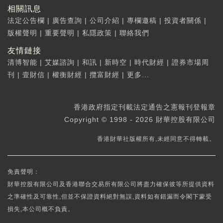
相關訊息
法定公告欄
|
廣告查詢
|
公司介紹
|
專欄邀稿
|
投資者關係
|
版權聲明
|
重要聲明
|
私隱政策
|
聯絡我們
友情鏈接
清博智能
|
艾媒諮詢
|
和訊
|
新時空
|
時代財經
|
證券市場周
刊
|
壹財信
|
權衡財經
|
攬富財經
|
更多...
香港政府指定刊載法定通告之憲報刊登報章
Copyright © 1998 - 2026 財華控股有限公司
香港財華社版權所有,未經同意不得轉載。
免責聲明：
財華控股有限公司及香港聯合交易所有限公司將盡力確保彼等所提供資料
之準確性及可靠性,但並不保證資料絕對無誤,資料如有錯漏而令閣下蒙受
損失,本公司概不負責。