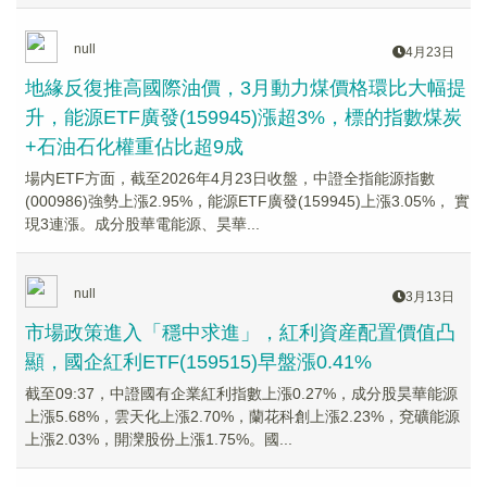
null
4月23日
地緣反復推高國際油價，3月動力煤價格環比大幅提
升，能源ETF廣發(159945)漲超3%，標的指數煤炭
+石油石化權重佔比超9成
場内ETF方面，截至2026年4月23日收盤，中證全指能源指數
(000986)強勢上漲2.95%，能源ETF廣發(159945)上漲3.05%， 實
現3連漲。成分股華電能源、昊華...
null
3月13日
市場政策進入「穩中求進」，紅利資産配置價值凸
顯，國企紅利ETF(159515)早盤漲0.41%
截至09:37，中證國有企業紅利指數上漲0.27%，成分股昊華能源
上漲5.68%，雲天化上漲2.70%，蘭花科創上漲2.23%，兗礦能源
上漲2.03%，開灤股份上漲1.75%。國...