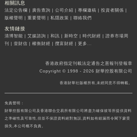
相關訊息
法定公告欄
|
廣告查詢
|
公司介紹
|
專欄邀稿
|
投資者關係
|
版權聲明
|
重要聲明
|
私隱政策
|
聯絡我們
友情鏈接
清博智能
|
艾媒諮詢
|
和訊
|
新時空
|
時代財經
|
證券市場周
刊
|
壹財信
|
權衡財經
|
攬富財經
|
更多...
香港政府指定刊載法定通告之憲報刊登報章
Copyright © 1998 - 2026 財華控股有限公司
香港財華社版權所有,未經同意不得轉載。
免責聲明：
財華控股有限公司及香港聯合交易所有限公司將盡力確保彼等所提供資料
之準確性及可靠性,但並不保證資料絕對無誤,資料如有錯漏而令閣下蒙受
損失,本公司概不負責。