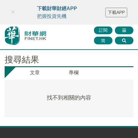
財華智庫網
FINTV
FINMETA
財華證券
媒體矩陣
下載財華財經APP
×
下載APP
智庫沙龍
聯絡我們
把握投資先機
訂閱
简
搜尋結果
文章
專欄
找不到相關的內容