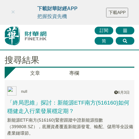
財華智庫網
FINTV
FINMETA
財華證券
媒體矩陣
下載財華財經APP
×
下載APP
智庫沙龍
聯絡我們
把握投資先機
訂閱
简
搜尋結果
文章
專欄
null
6月3日
「終局思維」探討：新能源ETF南方(516160)如何
穩健走入行業發展穩定期？
新能源ETF南方(516160)緊密跟蹤中證新能源指數
（399808.SZ），底層資產覆蓋新能源發電、輸配、儲用等全設備
產業鏈環節。