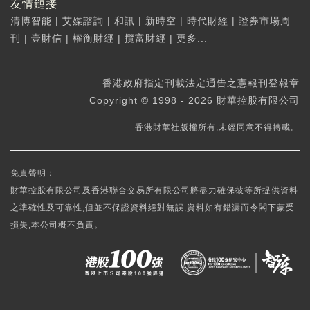
友情鏈接
清博智能
|
艾媒諮詢
|
和訊
|
新時空
|
時代財經
|
證券市場周
刊
|
壹財信
|
權衡財經
|
攬富財經
|
更多...
香港政府指定刊載法定通告之憲報刊登報章
Copyright © 1998 - 2026 財華控股有限公司
香港財華社版權所有,未經同意不得轉載。
免責聲明：
財華控股有限公司及香港聯合交易所有限公司將盡力確保彼等所提供資料
之準確性及可靠性,但並不保證資料絕對無誤,資料如有錯漏而令閣下蒙受
損失,本公司概不負責。