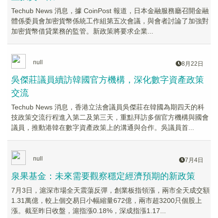
Techub News 消息，據 CoinPost 報道，日本金融服務廳召開金融
體係委員會加密貨幣係統工作組第五次會議，與會者討論了加強對
加密貨幣借貸業務的監管。新政策將要求企業...
null
8月22日
吳傑莊議員續訪韓國官方機構，深化數字資產政策
交流
Techub News 消息，香港立法會議員吳傑莊在韓國為期四天的科
技政策交流行程進入第二及第三天，重點拜訪多個官方機構與國會
議員，推動港韓在數字資產政策上的溝通與合作。吳議員首...
null
7月4日
泉果基金：未來需要觀察穩定經濟預期的新政策
7月3日，滬深市場全天震蕩反彈，創業板指領漲，兩市全天成交額
1.31萬億，較上個交易日小幅縮量672億，兩市超3200只個股上
漲。截至昨日收盤，滬指漲0.18%，深成指漲1.17...