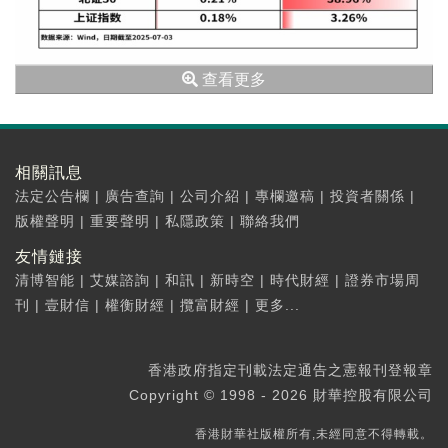
查看更多
相關訊息
法定公告欄
|
廣告查詢
|
公司介紹
|
專欄邀稿
|
投資者關係
|
版權聲明
|
重要聲明
|
私隱政策
|
聯絡我們
友情鏈接
清博智能
|
艾媒諮詢
|
和訊
|
新時空
|
時代財經
|
證券市場周
刊
|
壹財信
|
權衡財經
|
攬富財經
|
更多...
香港政府指定刊載法定通告之憲報刊登報章
Copyright © 1998 - 2026 財華控股有限公司
香港財華社版權所有,未經同意不得轉載。