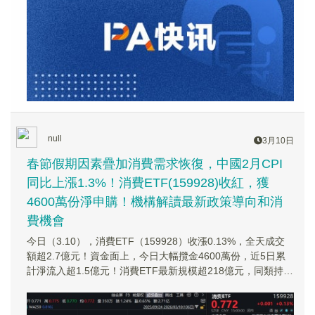
null
3月10日
春節假期因素疊加消費需求恢復，中國2月CPI
同比上漲1.3%！消費ETF(159928)收紅，獲
4600萬份淨申購！機構解讀最新政策導向和消
費機會
今日（3.10），消費ETF（159928）收漲0.13%，全天成交
額超2.7億元！資金面上，今日大幅攬金4600萬份，近5日累
計淨流入超1.5億元！消費ETF最新規模超218億元，同類持續
領先！