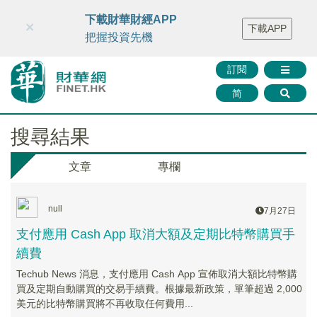
財華智庫網
FINTV
FINMETA
財華證券
媒體矩陣
下載財華財經APP
×
下載APP
智庫沙龍
聯絡我們
把握投資先機
訂閱
简
搜尋結果
文章
專欄
null
7月27日
支付應用 Cash App 取消大額及定期比特幣購買手
續費
Techub News 消息，支付應用 Cash App 宣佈取消大額比特幣購
買及定期自動購買的交易手續費。根據最新政策，單筆超過 2,000
美元的比特幣購買將不再收取任何費用...