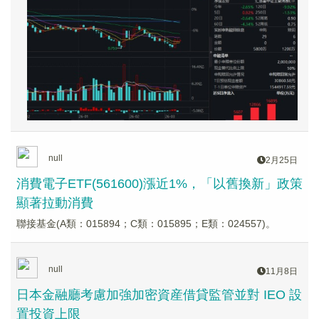
null
2月25日
消費電子ETF(561600)漲近1%，「以舊換新」政策
顯著拉動消費
聯接基金(A類：015894；C類：015895；E類：024557)。
null
11月8日
日本金融廳考慮加強加密資産借貸監管並對 IEO 設
置投資上限