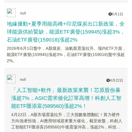
null
6月1日
地緣擾動+夏季用能高峰+印尼煤炭出口新政策，全
球能源供給緊缺，能源ETF廣發(159945)漲超3%，
石油ETF廣發(159018)漲超2%
2026年6月1日盤中，A股煤炭、油氣股震蕩拉升。場内ETF方面，
能源ETF廣發(159945)漲超3%，石油ETF廣發(159018)盤中漲超
2%。
null
4月22日
「人工智能+軟件」最新政策來襲！芯原股份暴
漲超7%，ASIC需求催化訂單高增！科創人工智
能ETF匯添富(589560)漲超2%！
4月22日，A股市場震蕩拉升，三大指數集體翻紅！算力硬件
方向強者恒強，AI應用領域迎來重大催化，截至收盤，科創人
工智能ETF匯添富(589560)午後震蕩沖高，漲超2%，科技主