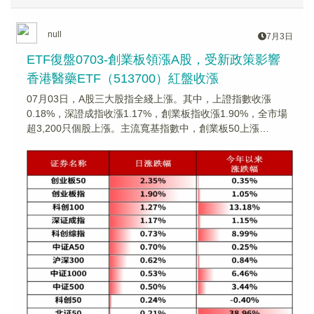
null
7月3日
ETF復盤0703-創業板領漲A股，受新政策影響
香港醫藥ETF（513700）紅盤收漲
07月03日，A股三大股指全綫上漲。其中，上證指數收漲
0.18%，深證成指收漲1.17%，創業板指收漲1.90%，全市場
超3,200只個股上漲。主流寬基指數中，創業板50上漲
2.35%，漲幅相對居前。