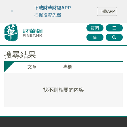
財華智庫網
FINTV
FINMETA
財華證券
媒體矩陣
下載財華財經APP
×
下載APP
智庫沙龍
聯絡我們
把握投資先機
訂閱
简
搜尋結果
文章
專欄
找不到相關的內容