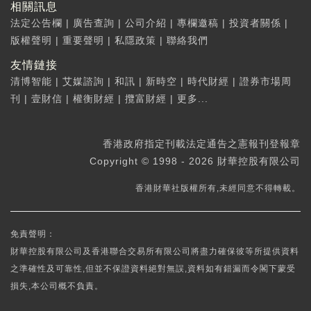
相關訊息
法定公告欄
|
廣告查詢
|
公司介紹
|
專欄邀稿
|
投資者關係
|
版權聲明
|
重要聲明
|
私隱政策
|
聯絡我們
友情鏈接
清博智能
|
艾媒諮詢
|
和訊
|
新時空
|
時代財經
|
證券市場周
刊
|
壹財信
|
權衡財經
|
攬富財經
|
更多...
香港政府指定刊載法定通告之憲報刊登報章
Copyright © 1998 - 2026 財華控股有限公司
香港財華社版權所有,未經同意不得轉載。
免責聲明：
財華控股有限公司及香港聯合交易所有限公司將盡力確保彼等所提供資料
之準確性及可靠性,但並不保證資料絕對無誤,資料如有錯漏而令閣下蒙受
損失,本公司概不負責。