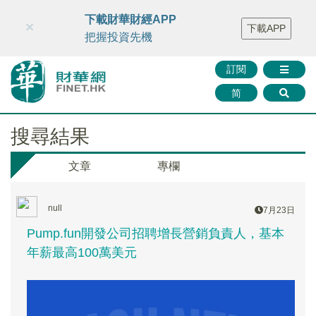
財華智庫網
FINTV
FINMETA
財華證券
媒體矩陣
下載財華財經APP
×
下載APP
智庫沙龍
聯絡我們
把握投資先機
訂閱
简
搜尋結果
文章
專欄
null
7月23日
Pump.fun開發公司招聘增長營銷負責人，基本
年薪最高100萬美元