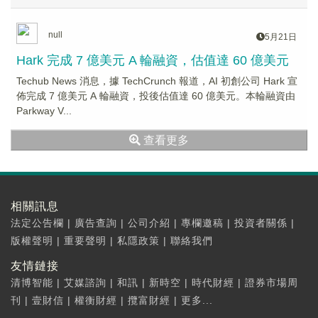
null
5月21日
Hark 完成 7 億美元 A 輪融資，估值達 60 億美元
Techub News 消息，據 TechCrunch 報道，AI 初創公司 Hark 宣
佈完成 7 億美元 A 輪融資，投後估值達 60 億美元。本輪融資由
Parkway V...
查看更多
相關訊息
法定公告欄
|
廣告查詢
|
公司介紹
|
專欄邀稿
|
投資者關係
|
版權聲明
|
重要聲明
|
私隱政策
|
聯絡我們
友情鏈接
清博智能
|
艾媒諮詢
|
和訊
|
新時空
|
時代財經
|
證券市場周
刊
|
壹財信
|
權衡財經
|
攬富財經
|
更多...