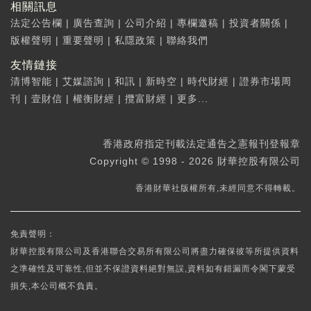
相關訊息
法定公告欄
|
廣告查詢
|
公司介紹
|
專欄邀稿
|
投資者關係
|
版權聲明
|
重要聲明
|
私隱政策
|
聯絡我們
友情鏈接
清博智能
|
艾媒諮詢
|
和訊
|
新時空
|
時代財經
|
證券市場周
刊
|
壹財信
|
權衡財經
|
攬富財經
|
更多...
香港政府指定刊載法定通告之憲報刊登報章
Copyright © 1998 - 2026 財華控股有限公司
香港財華社版權所有,未經同意不得轉載。
免責聲明：
財華控股有限公司及香港聯合交易所有限公司將盡力確保彼等所提供資料
之準確性及可靠性,但並不保證資料絕對無誤,資料如有錯漏而令閣下蒙受
損失,本公司概不負責。