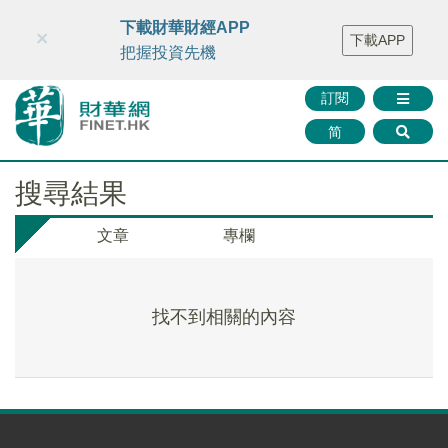
財華智庫網
FINTV
FINMETA
財華證券
媒體矩陣
下載財華財經APP
×
下載APP
智庫沙龍
聯絡我們
把握投資先機
訂閱
简
搜尋結果
文章
專欄
找不到相關的內容