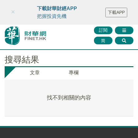
財華智庫網
FINTV
FINMETA
財華證券
媒體矩陣
下載財華財經APP
×
下載APP
智庫沙龍
聯絡我們
把握投資先機
訂閱
简
搜尋結果
文章
專欄
找不到相關的內容