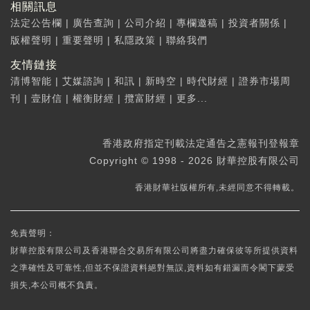
相關訊息
法定公告欄
|
廣告查詢
|
公司介紹
|
專欄邀稿
|
投資者關係
|
版權聲明
|
重要聲明
|
私隱政策
|
聯絡我們
友情鏈接
清博智能
|
艾媒諮詢
|
和訊
|
新時空
|
時代財經
|
證券市場周
刊
|
壹財信
|
權衡財經
|
攬富財經
|
更多...
香港政府指定刊載法定通告之憲報刊登報章
Copyright © 1998 - 2026 財華控股有限公司
香港財華社版權所有,未經同意不得轉載。
免責聲明：
財華控股有限公司及香港聯合交易所有限公司將盡力確保彼等所提供資料
之準確性及可靠性,但並不保證資料絕對無誤,資料如有錯漏而令閣下蒙受
損失,本公司概不負責。