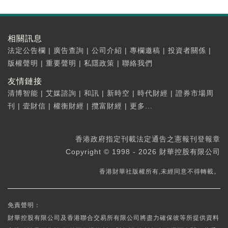
相關訊息
法定公告欄
|
廣告查詢
|
公司介紹
|
專欄邀稿
|
投資者關係
|
版權聲明
|
重要聲明
|
私隱政策
|
聯絡我們
友情鏈接
清博智能
|
艾媒諮詢
|
和訊
|
新時空
|
時代財經
|
證券市場周
刊
|
壹財信
|
權衡財經
|
攬富財經
|
更多...
香港政府指定刊載法定通告之憲報刊登報章
Copyright © 1998 - 2026 財華控股有限公司
香港財華社版權所有,未經同意不得轉載。
免責聲明：
財華控股有限公司及香港聯合交易所有限公司將盡力確保彼等所提供資料