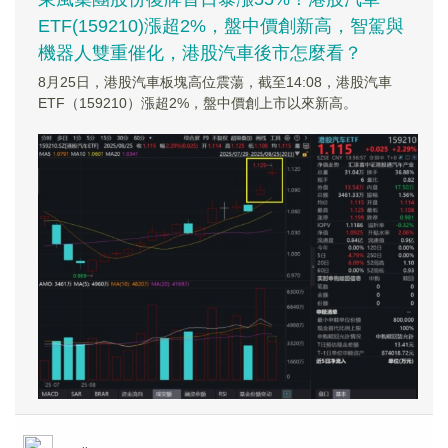
ETF(159210)漲超2%，盤中價創新高，智駕與
機器人雙重催化，港股汽車後市怎麼看？
8月25日，港股汽車板塊高位震蕩，截至14:08，港股汽車
ETF（159210）漲超2%，盤中價創上市以來新高。