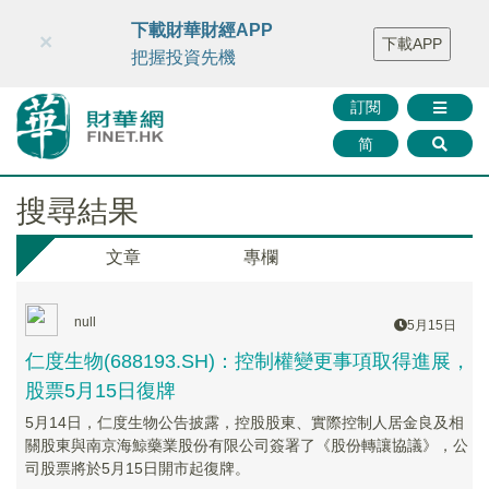
財華智庫網
FINTV
FINMETA
財華證券
媒體矩陣
下載財華財經APP
×
下載APP
智庫沙龍
聯絡我們
把握投資先機
訂閱
简
搜尋結果
文章
專欄
null
5月15日
仁度生物(688193.SH)：控制權變更事項取得進展，
股票5月15日復牌
5月14日，仁度生物公告披露，控股股東、實際控制人居金良及相
關股東與南京海鯨藥業股份有限公司簽署了《股份轉讓協議》，公
司股票將於5月15日開市起復牌。