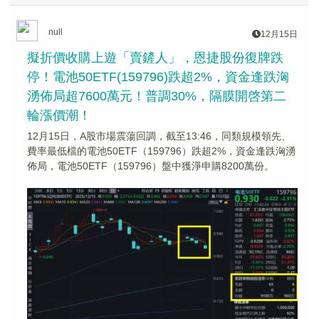
null
12月15日
擬折價收購上遊「賣鏟人」，恩捷股份復牌跌
停！電池50ETF(159796)跌超2%，資金逢跌洶
湧佈局超7600萬元！普調30%，隔膜開啓第二
輪漲價潮！
12月15日，A股市場震蕩回調，截至13:46，同類規模領先、
費率最低檔的電池50ETF（159796）跌超2%，資金逢跌洶湧
佈局，電池50ETF（159796）盤中獲淨申購8200萬份。