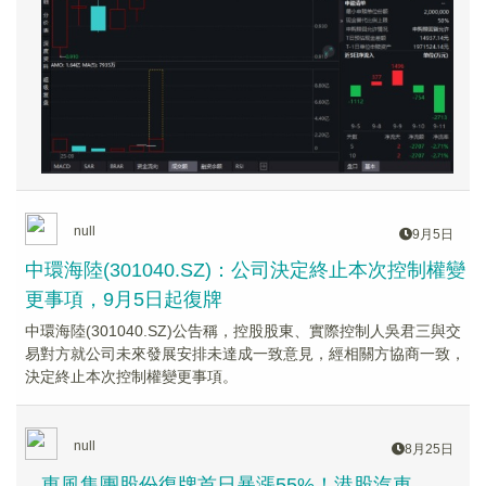
null
9月5日
中環海陸(301040.SZ)：公司決定終止本次控制權變
更事項，9月5日起復牌
中環海陸(301040.SZ)公告稱，控股股東、實際控制人吳君三與交
易對方就公司未來發展安排未達成一致意見，經相關方協商一致，
決定終止本次控制權變更事項。
null
8月25日
東風集團股份復牌首日暴漲55%！港股汽車