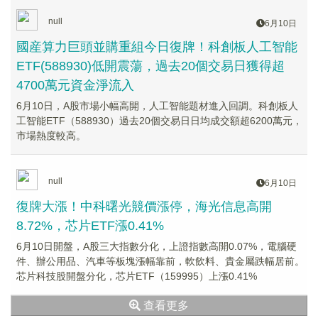
null
6月10日
國産算力巨頭並購重組今日復牌！科創板人工智能
ETF(588930)低開震蕩，過去20個交易日獲得超
4700萬元資金淨流入
6月10日，A股市場小幅高開，人工智能題材進入回調。科創板人
工智能ETF（588930）過去20個交易日日均成交額超6200萬元，
市場熱度較高。
null
6月10日
復牌大漲！中科曙光競價漲停，海光信息高開
8.72%，芯片ETF漲0.41%
6月10日開盤，A股三大指數分化，上證指數高開0.07%，電腦硬
件、辦公用品、汽車等板塊漲幅靠前，軟飲料、貴金屬跌幅居前。
芯片科技股開盤分化，芯片ETF（159995）上漲0.41%
查看更多