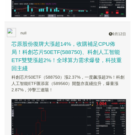
null
9月12日
芯原股份復牌大漲超14%，收購補足CPU佈
局！科創芯片50ETF(588750)、科創人工智能
ETF雙雙漲超2%！全球算力需求爆發，科技重
回主綫
科創芯片50ETF（588750）漲2.37%，一度飙漲超3%！科創
人工智能ETF匯添富（589560）開盤亦直綫拉升，爆量漲
2.87%，沖擊三連陽！