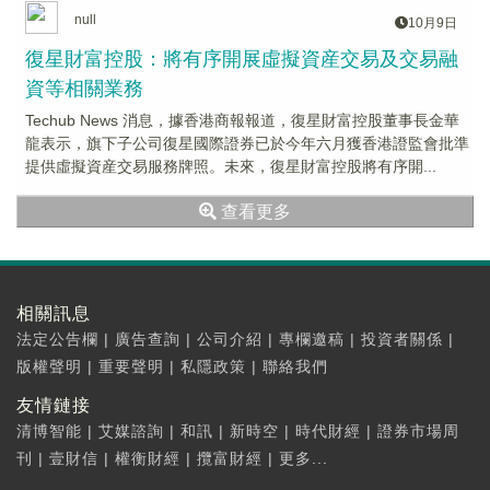
null
10月9日
復星財富控股：將有序開展虛擬資産交易及交易融
資等相關業務
Techub News 消息，據香港商報報道，復星財富控股董事長金華
龍表示，旗下子公司復星國際證券已於今年六月獲香港證監會批準
提供虛擬資産交易服務牌照。未來，復星財富控股將有序開...
查看更多
相關訊息
法定公告欄
|
廣告查詢
|
公司介紹
|
專欄邀稿
|
投資者關係
|
版權聲明
|
重要聲明
|
私隱政策
|
聯絡我們
友情鏈接
清博智能
|
艾媒諮詢
|
和訊
|
新時空
|
時代財經
|
證券市場周
刊
|
壹財信
|
權衡財經
|
攬富財經
|
更多...