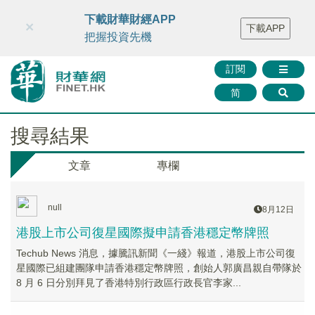
財華智庫網
FINTV
FINMETA
財華證券
媒體矩陣
下載財華財經APP
×
下載APP
智庫沙龍
聯絡我們
把握投資先機
訂閱
简
搜尋結果
文章
專欄
null
8月12日
港股上市公司復星國際擬申請香港穩定幣牌照
Techub News 消息，據騰訊新聞《一綫》報道，港股上市公司復
星國際已組建團隊申請香港穩定幣牌照，創始人郭廣昌親自帶隊於
8 月 6 日分別拜見了香港特別行政區行政長官李家...