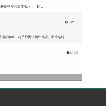
人趙長鵬轉發該文並表示，「Dra...
8月20日
險交易攔截策略，為用戶提供額外保護。新策略將...
8月9日