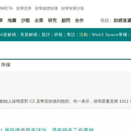
INMETA
財華證券
財華
媒體矩陣
財華
智庫沙龍
單
地圖
沙龍
企業
研究
顧問
合作
視頻
財經速
A股解碼
美股解碼
股評
研報
專訪
活動
Web3 Space專欄
專欄
X 創始人徐明星對 CZ 及幣安的係列指控。何一表示，徐明星蓄意將 1011 市場
11 暴跌擔責發表評論，還有很多工作要做