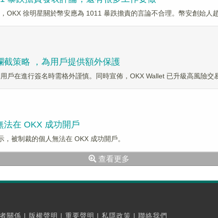
aseeb 表示，OKX 徐明星關於幣安應為 1011 暴跌擔責的言論不合理。幣安創始
交易攔截策略 ，為用戶提供額外保護
稱，強調用戶在進行簽名時需格外謹慎。同時宣佈，OKX Wallet 已升級高風
法在 OKX 成功開戶
推表示，被制裁的個人無法在 OKX 成功開戶。
查看更多
者關係
|
版權聲明
|
重要聲明
|
私隱政策
|
聯絡我們