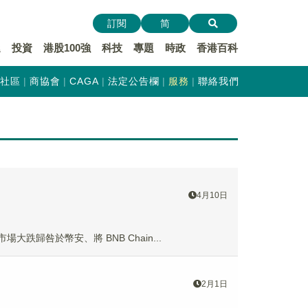
訂閱
简
遞
投資
港股100強
科技
專題
時政
香港百科
社區
商協會
CAGA
法定公告欄
服務
聯絡我們
4月10日
大跌歸咎於幣安、將 BNB Chain...
2月1日