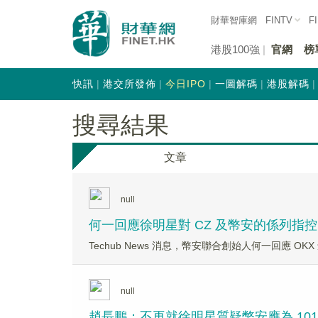
財華智庫網
FINTV
F
港股100強
官網
榜
快訊
港交所發佈
今日IPO
一圖解碼
港股解碼
搜尋結果
文章
null
何一回應徐明星對 CZ 及幣安的係列指控
Techub News 消息，幣安聯合創始人何一回應 OK
null
趙長鵬：不再就徐明星質疑幣安應為 10