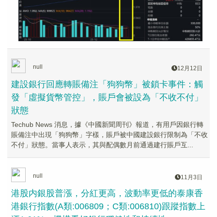
null
12月12日
建設銀行回應轉賬備注「狗狗幣」被鎖卡事件：觸
發「虛擬貨幣管控」，賬戶會被設為「不收不付」
狀態
Techub News 消息，據《中國新聞周刊》報道，有用戶因銀行轉
賬備注中出現「狗狗幣」字樣，賬戶被中國建設銀行限制為「不收
不付」狀態。當事人表示，其與配偶數月前通過建行賬戶互...
null
11月3日
港股内銀股普漲，分紅更高，波動率更低的泰康香
港銀行指數(A類:006809；C類:006810)跟蹤指數上