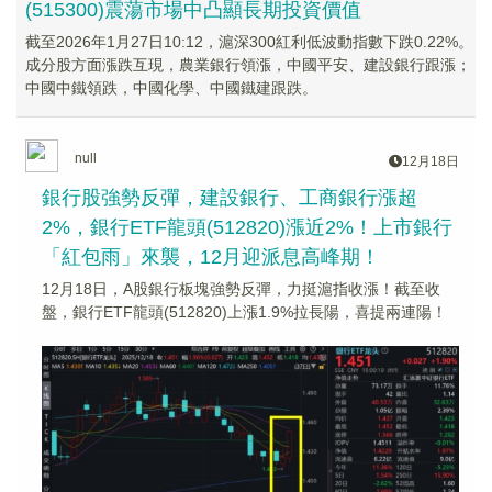
(515300)震蕩市場中凸顯長期投資價值
截至2026年1月27日10:12，滬深300紅利低波動指數下跌0.22%。
成分股方面漲跌互現，農業銀行領漲，中國平安、建設銀行跟漲；
中國中鐵領跌，中國化學、中國鐵建跟跌。
null
12月18日
銀行股強勢反彈，建設銀行、工商銀行漲超
2%，銀行ETF龍頭(512820)漲近2%！上市銀行
「紅包雨」來襲，12月迎派息高峰期！
12月18日，A股銀行板塊強勢反彈，力挺滬指收漲！截至收
盤，銀行ETF龍頭(512820)上漲1.9%拉長陽，喜提兩連陽！