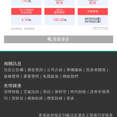
查看更多
相關訊息
法定公告欄
|
廣告查詢
|
公司介紹
|
專欄邀稿
|
投資者關係
|
版權聲明
|
重要聲明
|
私隱政策
|
聯絡我們
友情鏈接
清博智能
|
艾媒諮詢
|
和訊
|
新時空
|
時代財經
|
證券市場周
刊
|
壹財信
|
權衡財經
|
攬富財經
|
更多...
香港政府指定刊載法定通告之憲報刊登報章