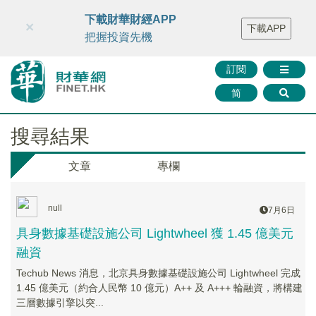
財華智庫網
FINTV
FINMETA
財華證券
媒體矩陣
下載財華財經APP
×
下載APP
智庫沙龍
聯絡我們
把握投資先機
訂閱
简
搜尋結果
文章
專欄
null
7月6日
具身數據基礎設施公司 Lightwheel 獲 1.45 億美元
融資
Techub News 消息，北京具身數據基礎設施公司 Lightwheel 完成
1.45 億美元（約合人民幣 10 億元）A++ 及 A+++ 輪融資，將構建
三層數據引擎以突...