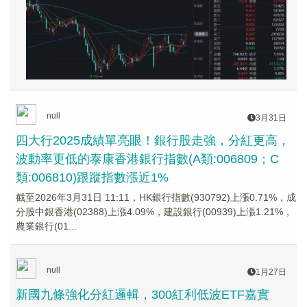
null
3月31日
四大行2025成績單亮眼！銀行股走強，分紅更高，
波動率更低的泰康香港銀行指數(A類:006809；C
類:006810)跟蹤指數漲近1%
截至2026年3月31日 11:11，HK銀行指數(930792)上漲0.71%，成
分股中銀香港(02388)上漲4.09%，建設銀行(00939)上漲1.21%，
農業銀行(01...
null
1月27日
新國九條強化分紅邏輯，300紅利低波ETF嘉實