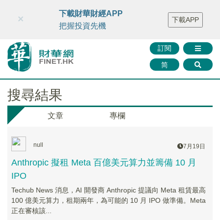
財華智庫網
FINTV
FINMETA
財華證券
媒體矩陣
下載財華財經APP
×
下載APP
智庫沙龍
聯絡我們
把握投資先機
訂閱
简
搜尋結果
文章
專欄
null
7月19日
Anthropic 擬租 Meta 百億美元算力並籌備 10 月
IPO
Techub News 消息，AI 開發商 Anthropic 提議向 Meta 租賃最高
100 億美元算力，租期兩年，為可能的 10 月 IPO 做準備。Meta
正在審核該...