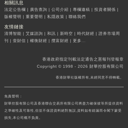
相關訊息
法定公告欄
|
廣告查詢
|
公司介紹
|
專欄邀稿
|
投資者關係
|
版權聲明
|
重要聲明
|
私隱政策
|
聯絡我們
友情鏈接
清博智能
|
艾媒諮詢
|
和訊
|
新時空
|
時代財經
|
證券市場周
刊
|
壹財信
|
權衡財經
|
攬富財經
|
更多...
香港政府指定刊載法定通告之憲報刊登報章
Copyright © 1998 - 2026 財華控股有限公司
香港財華社版權所有,未經同意不得轉載。
免責聲明：
財華控股有限公司及香港聯合交易所有限公司將盡力確保彼等所提供資料
之準確性及可靠性,但並不保證資料絕對無誤,資料如有錯漏而令閣下蒙受
損失,本公司概不負責。