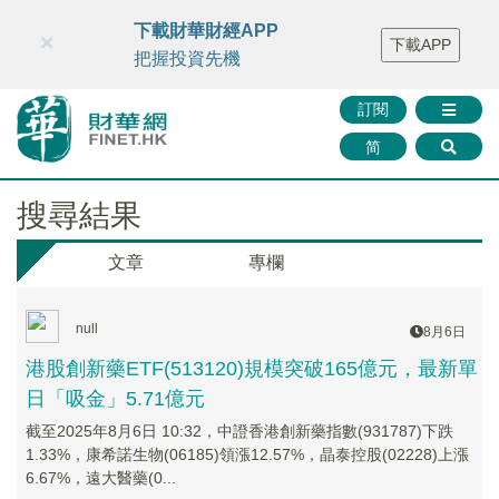
財華智庫網
FINTV
FINMETA
財華證券
媒體矩陣
下載財華財經APP
×
下載APP
智庫沙龍
聯絡我們
把握投資先機
訂閱
简
搜尋結果
文章
專欄
null
8月6日
港股創新藥ETF(513120)規模突破165億元，最新單
日「吸金」5.71億元
截至2025年8月6日 10:32，中證香港創新藥指數(931787)下跌
1.33%，康希諾生物(06185)領漲12.57%，晶泰控股(02228)上漲
6.67%，遠大醫藥(0...