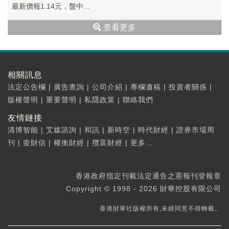
最新價報1.14元，盤中...
查看更多
相關訊息
法定公告欄
|
廣告查詢
|
公司介紹
|
專欄邀稿
|
投資者關係
|
版權聲明
|
重要聲明
|
私隱政策
|
聯絡我們
友情鏈接
清博智能
|
艾媒諮詢
|
和訊
|
新時空
|
時代財經
|
證券市場周
刊
|
壹財信
|
權衡財經
|
攬富財經
|
更多...
香港政府指定刊載法定通告之憲報刊登報章
Copyright © 1998 - 2026 財華控股有限公司
香港財華社版權所有,未經同意不得轉載。