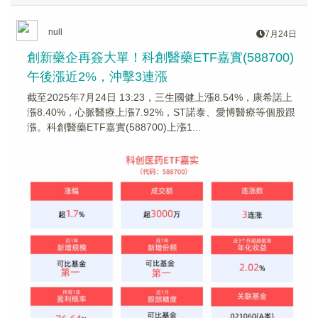
null
7月24日
創新藥企再簽大單！科創醫藥ETF嘉實(588700)
午後漲近2%，沖擊3連漲
截至2025年7月24日 13:23，三生國健上漲8.54%，康希諾上
漲8.40%，心脈醫療上漲7.92%，ST諾泰、愛博醫療等個股跟
漲。科創醫藥ETF嘉實(588700)上漲1...