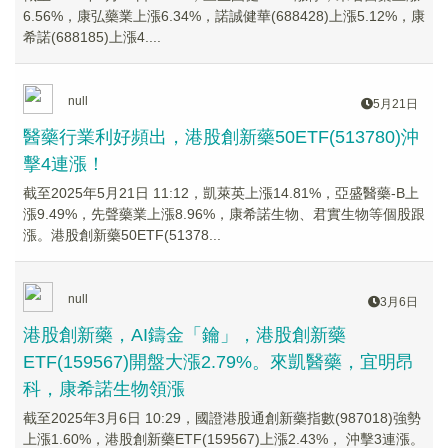
6.56%，康弘藥業上漲6.34%，諾誠健華(688428)上漲5.12%，康
希諾(688185)上漲4....
null
5月21日
醫藥行業利好頻出，港股創新藥50ETF(513780)沖
擊4連漲！
截至2025年5月21日 11:12，凱萊英上漲14.81%，亞盛醫藥-B上
漲9.49%，先聲藥業上漲8.96%，康希諾生物、君實生物等個股跟
漲。港股創新藥50ETF(51378...
null
3月6日
港股創新藥，AI鑄金「鑰」，港股創新藥
ETF(159567)開盤大漲2.79%。來凱醫藥，宜明昂
科，康希諾生物領漲
截至2025年3月6日 10:29，國證港股通創新藥指數(987018)強勢
上漲1.60%，港股創新藥ETF(159567)上漲2.43%， 沖擊3連漲。