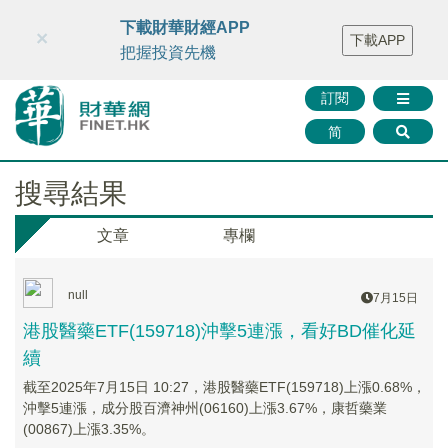
財華智庫網
FINTV
FINMETA
財華證券
媒體矩陣
下載財華財經APP
×
下載APP
智庫沙龍
聯絡我們
把握投資先機
訂閱
简
搜尋結果
文章
專欄
null
7月15日
港股醫藥ETF(159718)沖擊5連漲，看好BD催化延
續
截至2025年7月15日 10:27，港股醫藥ETF(159718)上漲0.68%，
沖擊5連漲，成分股百濟神州(06160)上漲3.67%，康哲藥業
(00867)上漲3.35%。