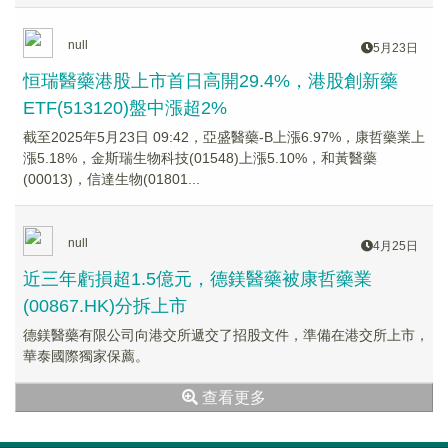
null
5月23日
恒瑞醫藥港股上市首日高開29.4%，港股創新藥
ETF(513120)盤中漲超2%
截至2025年5月23日 09:42，亞盛醫藥-B上漲6.97%，康哲藥業上
漲5.18%，金斯瑞生物科技(01548)上漲5.10%，和黃醫藥
(00013)，信達生物(01801...
null
4月25日
近三年虧損超1.5億元，德鎂醫藥被康哲藥業
(00867.HK)分拆上市
德鎂醫藥有限公司向港交所遞交了招股文件，準備在港交所上市，
華泰國際獨家保薦。
查看更多