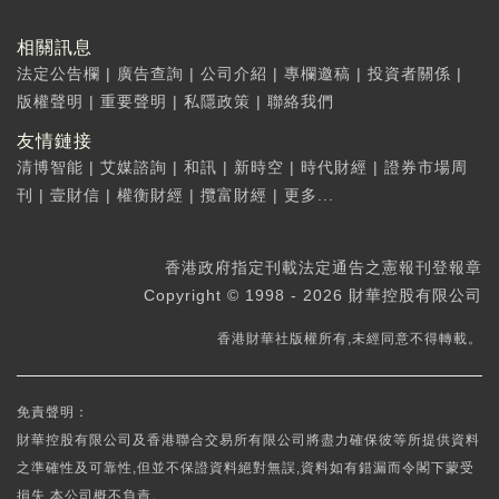
相關訊息
法定公告欄
|
廣告查詢
|
公司介紹
|
專欄邀稿
|
投資者關係
|
版權聲明
|
重要聲明
|
私隱政策
|
聯絡我們
友情鏈接
清博智能
|
艾媒諮詢
|
和訊
|
新時空
|
時代財經
|
證券市場周
刊
|
壹財信
|
權衡財經
|
攬富財經
|
更多...
香港政府指定刊載法定通告之憲報刊登報章
Copyright © 1998 - 2026 財華控股有限公司
香港財華社版權所有,未經同意不得轉載。
免責聲明：
財華控股有限公司及香港聯合交易所有限公司將盡力確保彼等所提供資料
之準確性及可靠性,但並不保證資料絕對無誤,資料如有錯漏而令閣下蒙受
損失,本公司概不負責。