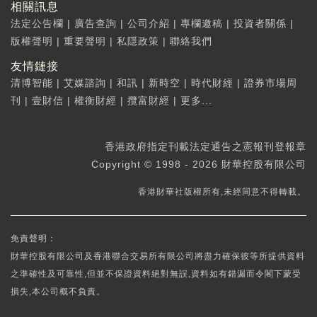
相關訊息
法定公告欄
|
廣告查詢
|
公司介紹
|
專欄邀稿
|
投資者關係
|
版權聲明
|
重要聲明
|
私隱政策
|
聯絡我們
友情鏈接
清博智能
|
艾媒諮詢
|
和訊
|
新時空
|
時代財經
|
證券市場周
刊
|
壹財信
|
權衡財經
|
攬富財經
|
更多...
香港政府指定刊載法定通告之憲報刊登報章
Copyright © 1998 - 2026 財華控股有限公司
香港財華社版權所有,未經同意不得轉載。
免責聲明：
財華控股有限公司及香港聯合交易所有限公司將盡力確保彼等所提供資料
之準確性及可靠性,但並不保證資料絕對無誤,資料如有錯漏而令閣下蒙受
損失,本公司概不負責。