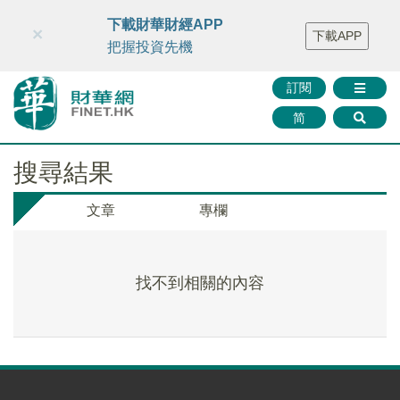
財華智庫網
FINTV
FINMETA
財華證券
媒體矩陣
下載財華財經APP
×
下載APP
智庫沙龍
聯絡我們
把握投資先機
訂閱
简
搜尋結果
文章
專欄
找不到相關的內容