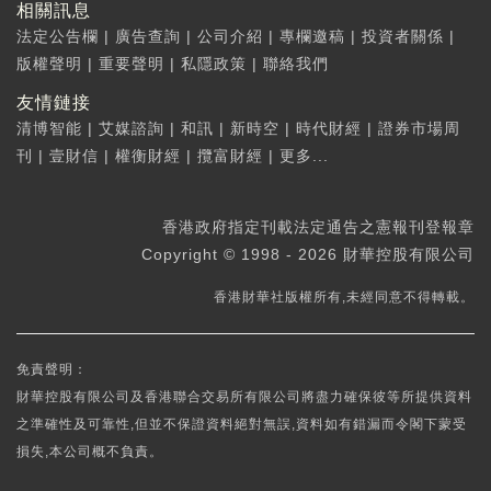
相關訊息
法定公告欄
|
廣告查詢
|
公司介紹
|
專欄邀稿
|
投資者關係
|
版權聲明
|
重要聲明
|
私隱政策
|
聯絡我們
友情鏈接
清博智能
|
艾媒諮詢
|
和訊
|
新時空
|
時代財經
|
證券市場周
刊
|
壹財信
|
權衡財經
|
攬富財經
|
更多...
香港政府指定刊載法定通告之憲報刊登報章
Copyright © 1998 - 2026 財華控股有限公司
香港財華社版權所有,未經同意不得轉載。
免責聲明：
財華控股有限公司及香港聯合交易所有限公司將盡力確保彼等所提供資料
之準確性及可靠性,但並不保證資料絕對無誤,資料如有錯漏而令閣下蒙受
損失,本公司概不負責。