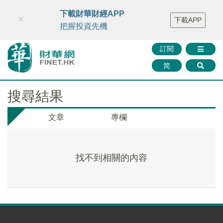
財華智庫網
FINTV
FINMETA
財華證券
媒體矩陣
下載財華財經APP
×
下載APP
智庫沙龍
聯絡我們
把握投資先機
訂閱
简
搜尋結果
文章
專欄
找不到相關的內容