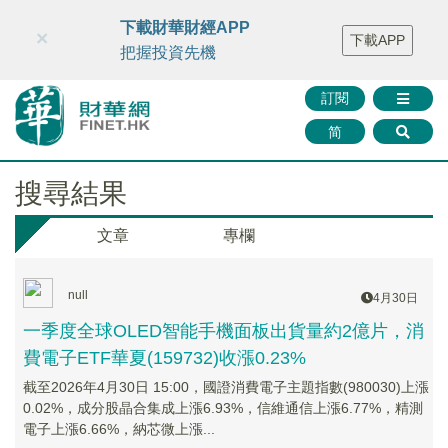
財華智庫網
FINTV
FINMETA
財華證券
媒體矩陣
下載財華財經APP
×
下載APP
智庫沙龍
聯絡我們
把握投資先機
訂閱
简
搜尋結果
文章
專欄
null
4月30日
一季度全球OLED智能手機面板出貨量約2億片，消
費電子ETF華夏(159732)收漲0.23%
截至2026年4月30日 15:00，國證消費電子主題指數(980030)上漲
0.02%，成分股晶合集成上漲6.93%，信維通信上漲6.77%，精測
電子上漲6.66%，納芯微上漲...