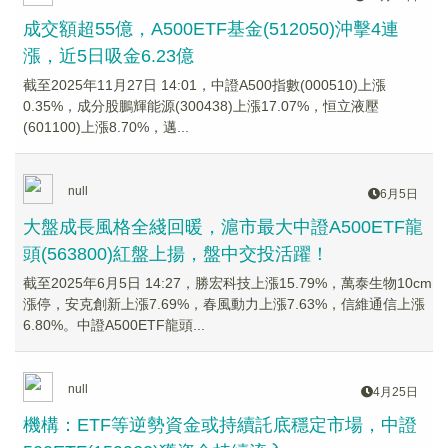
成交額超55億，A500ETF基金(512050)沖擊4連
漲，近5日吸金6.23億
截至2025年11月27日 14:01，中證A500指數(000510)上漲
0.35%，成分股鵬輝能源(300438)上漲17.07%，恒立液壓
(601100)上漲8.70%，邁...
null
6月5日
大盤成長風格全綫回暖，滬市最大中證A500ETF龍
頭(563800)紅盤上揚，盤中交投活躍！
截至2025年6月5日 14:27，勝宏科技上漲15.79%，萬泰生物10cm
漲停，安克創新上漲7.69%，春風動力上漲7.63%，信維通信上漲
6.80%。中證A500ETF龍頭...
null
4月25日
機構：ETF等逆勢資金或持續託底穩定市場，中證