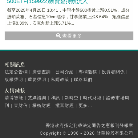
500ETF(159922)獲資金持續流入
截至2025年4月25日 10:41，中證小盤500指數上漲0.51%，成分
股珀萊雅、石基信息10cm漲停，甘李藥業上漲8.64%，拓維信息
上漲8.39%，安克創新上漲5.71%...
查看更多
相關訊息
法定公告欄
|
廣告查詢
|
公司介紹
|
專欄邀稿
|
投資者關係
|
版權聲明
|
重要聲明
|
私隱政策
|
聯絡我們
友情鏈接
清博智能
|
艾媒諮詢
|
和訊
|
新時空
|
時代財經
|
證券市場周
刊
|
壹財信
|
權衡財經
|
攬富財經
|
更多...
香港政府指定刊載法定通告之憲報刊登報章
Copyright © 1998 - 2026 財華控股有限公司