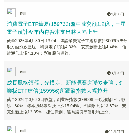
null
4月30日
消費電子ETF華夏(159732)盤中成交額1.2億，三星
電子預計今年内存資本支出將大幅上升
截至2026年4月30日 13:04，國證消費電子主題指數(980030)成分
股方面漲跌互現，精測電子領漲4.83%，安克創新上漲4.48%，信
維通信上漲4.10%；彩虹股份領跌。
null
3月20日
成長風格領漲，光模塊、新能源賽道聯袂走強，創
業板ETF建信(159956)所跟蹤指數大幅拉升
截至2026年3月20日收盤，創業板指數(399006)一度漲超3%，收
漲1.30%，樣本股錦浪科技上漲15.04%，卓勝微上漲13.87%，安
克創新上漲12.85%，捷佳偉創，邁為股份等個股均上漲。
null
11月27日