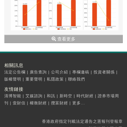
查看更多
相關訊息
法定公告欄
|
廣告查詢
|
公司介紹
|
專欄邀稿
|
投資者關係
|
版權聲明
|
重要聲明
|
私隱政策
|
聯絡我們
友情鏈接
清博智能
|
艾媒諮詢
|
和訊
|
新時空
|
時代財經
|
證券市場周
刊
|
壹財信
|
權衡財經
|
攬富財經
|
更多...
香港政府指定刊載法定通告之憲報刊登報章