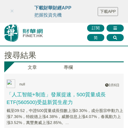
財華智庫網
FINTV
FINMETA
財華證券
媒體矩陣
下載財華財經APP
×
下載APP
智庫沙龍
聯絡我們
把握投資先機
訂閱
简
搜尋結果
文章
專欄
null
3月6日
「人工智能+制造」發展提速，500質量成長
ETF(560500)受益新質生産力
截至09:52，中證500質量成長指數上漲0.30%，成分股宗申動力上
漲7.36%，特銳德上漲4.38%，威勝信息上漲4.07%，春風動力上
漲3.52%，萬豐奧威上漲2.85%。...